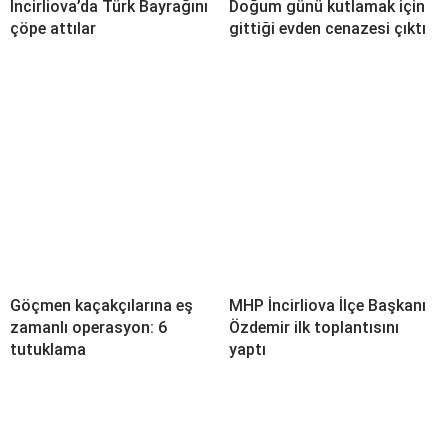
İncirliova’da Türk Bayrağını
Doğum günü kutlamak için
çöpe attılar
gittiği evden cenazesi çıktı
Göçmen kaçakçılarına eş
MHP İncirliova İlçe Başkanı
zamanlı operasyon: 6
Özdemir ilk toplantısını
tutuklama
yaptı