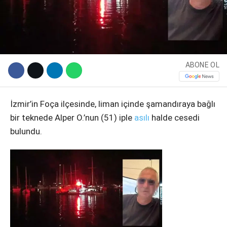
ABONE OL
İzmir’in Foça ilçesinde, liman içinde şamandıraya bağlı
bir teknede Alper O.’nun (51) iple
asılı
halde cesedi
bulundu.
WhatsApp İhbar Hattı
Facebook