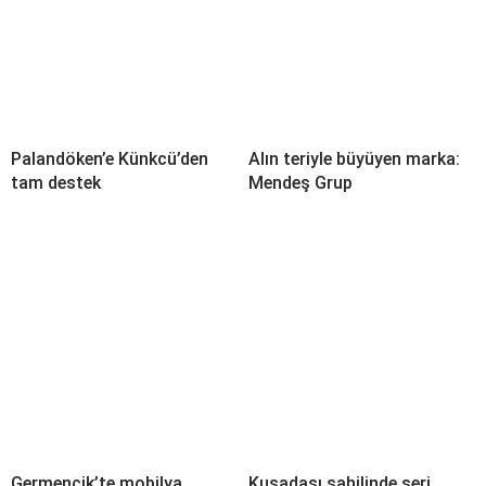
Palandöken’e Künkcü’den
Alın teriyle büyüyen marka:
tam destek
Mendeş Grup
Germencik’te mobilya
Kuşadası sahilinde seri