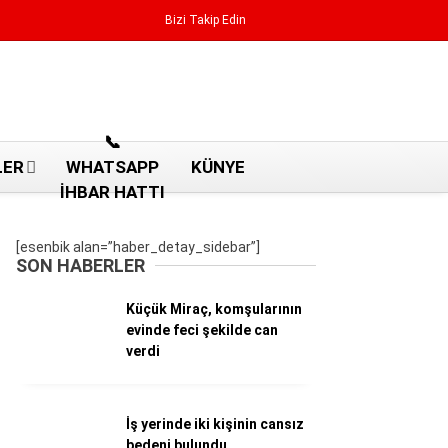
Bizi Takip Edin
Reklamı Geç
📞
LER
WHATSAPP
KÜNYE
İHBAR HATTI
[esenbik alan=”haber_detay_sidebar”]
SON HABERLER
Küçük Miraç, komşularının
evinde feci şekilde can
verdi
Aydın Haberleri
İş yerinde iki kişinin cansız
Aydın nöbetçi eczaneler
bedeni bulundu
Aydın Sinema salonları