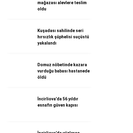
WhatsApp İhbar Hattı
mağazası alevlere teslim
oldu
Kuşadası sahilinde seri
Facebook
hırsızlık şüphelisi suçüstü
yakalandı
Instagram
Domuz nöbetinde kazara
vurduğu babası hastanede
Youtube
öldü
İncirliova’da 56 yıldır
esnafın güven kapısı