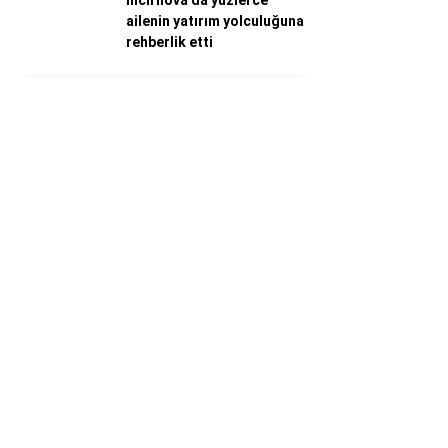
İncirliova’da yüzlerce
ailenin yatırım yolculuğuna
rehberlik etti