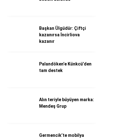
Döviz Kurları
Hava Durumu
İletişim
Künye
Başkan Ülgüdür: Çiftçi
Nöbetçi Eczaneler
kazanırsa İncirliova
Süper Lig Puan Durumu
kazanır
Palandöken’e Künkcü’den
tam destek
Alın teriyle büyüyen marka:
Mendeş Grup
Germencik’te mobilya