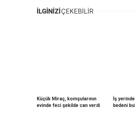
İLGİNİZİ
ÇEKEBİLİR
Küçük Miraç, komşularının
İş yerinde
evinde feci şekilde can verdi
bedeni bu