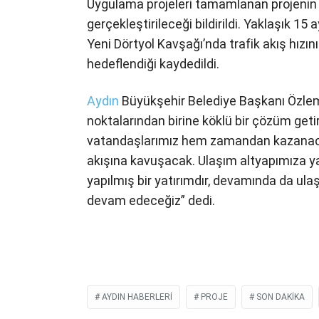
Uygulama projeleri tamamlanan projenin
gerçekleştirileceği bildirildi. Yaklaşık 1
Yeni Dörtyol Kavşağı’nda trafik akış hızı
hedeflendiği kaydedildi.
Aydın
Büyükşehir Belediye Başkanı Özlem
noktalarından birine köklü bir çözüm get
vatandaşlarımız hem zamandan kazanacak
akışına kavuşacak. Ulaşım altyapımıza ya
yapılmış bir yatırımdır, devamında da ul
devam edeceğiz” dedi.
AYDIN HABERLERI
PROJE
SON DAKIKA