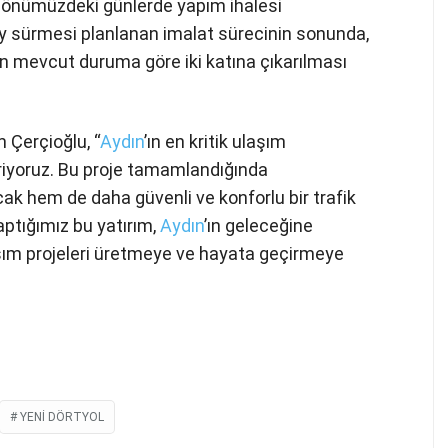
 önümüzdeki günlerde yapım ihalesi
5 ay sürmesi planlanan imalat sürecinin sonunda,
nın mevcut duruma göre iki katına çıkarılması
 Çerçioğlu, “
Aydın
’ın en kritik ulaşım
iriyoruz. Bu proje tamamlandığında
 hem de daha güvenli ve konforlu bir trafik
ptığımız bu yatırım,
Aydın
’ın geleceğine
aşım projeleri üretmeye ve hayata geçirmeye
YENI DÖRTYOL