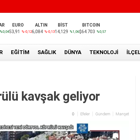
AR
EURO
ALTIN
BİST
BITCOIN
53,91
6,084
14,129
$64.703
%0,04
%-0,12
%-0,13
%1,06
%0,57
R
EĞITIM
SAĞLIK
DÜNYA
TEKNOLOJI
İLÇE
rülü kavşak geliyor
0
Efeler
Gündem
Manşet