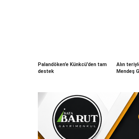
Palandöken’e Künkcü’den tam
Alın teri
destek
Mendeş G