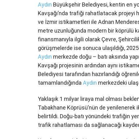
Aydın
Büyükşehir Belediyesi, kentin en yo
Kavşağı’nda trafiği rahatlatacak projeyi 
ve İzmir istikametleri ile Adnan Menderes
metre uzunluğunda modern bir köprülü kavş
finansmanıyla ilgili olarak Çevre, Şehircili
görüşmelerde ise sonuca ulaşıldığı, 2025 y
Aydın
merkezde doğu – batı aksında yapılm
Kavşağı projesinin ardından aynı istikame
Belediyesi tarafından hazırlandığı öğrenil
tamamlandığında
Aydın
merkezdeki ulaşı
Yaklaşık 1 milyar liraya mal olması bekle
Tabakhane Köprüsü’nün de yenilenerek iki
belirtildi. Doğu-batı yönündeki trafiğin y
trafik rahatlaması da sağlanacağı kayded