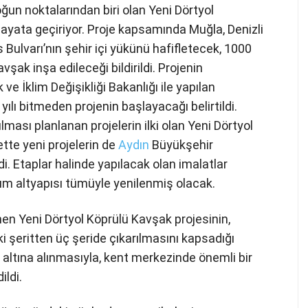
ğun noktalarından biri olan Yeni Dörtyol
hayata geçiriyor. Proje kapsamında Muğla, Denizli
 Bulvarı’nın şehir içi yükünü hafifletecek, 1000
ak inşa edileceği bildirildi. Projenin
k ve İklim Değişikliği Bakanlığı ile yapılan
ılı bitmeden projenin başlayacağı belirtildi.
ası planlanan projelerin ilki olan Yeni Dörtyol
tte yeni projelerin de
Aydın
Büyükşehir
di. Etaplar halinde yapılacak olan imalatlar
m altyapısı tümüyle yenilenmiş olacak.
nen Yeni Dörtyol Köprülü Kavşak projesinin,
 şeritten üç şeride çıkarılmasını kapsadığı
er altına alınmasıyla, kent merkezinde önemli bir
ildi.