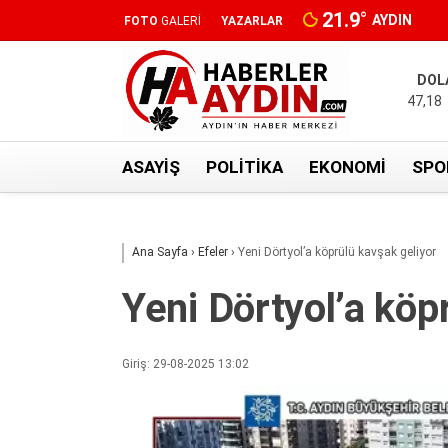
21.9
°
AYDIN
FOTO
GALERİ
YAZARLAR
DOL
47,18
ASAYIŞ
POLITIKA
EKONOMI
SPO
Ana Sayfa
›
Efeler
›
Yeni Dörtyol’a köprülü kavşak geliyor
Yeni Dörtyol’a köp
Giriş: 29-08-2025 13:02