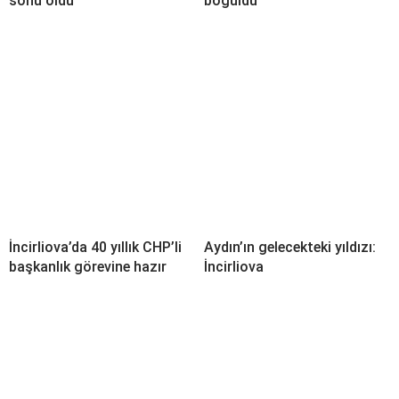
sonu oldu
boğuldu
İncirliova’da 40 yıllık CHP’li
Aydın’ın gelecekteki yıldızı:
başkanlık görevine hazır
İncirliova