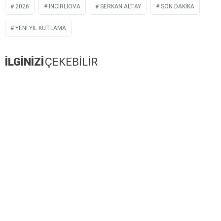
Instagram
2026
INCIRLIOVA
SERKAN ALTAY
SON DAKIKA
YENI YIL KUTLAMA
Youtube
İLGİNİZİ
ÇEKEBİLİR