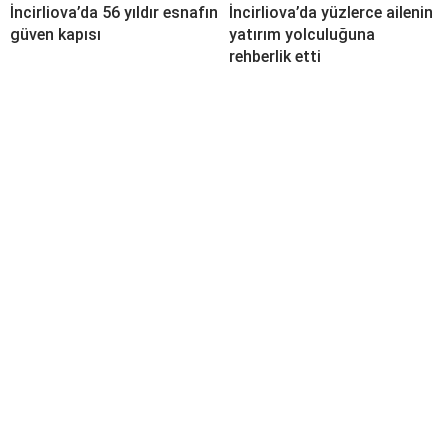
İncirliova’da 56 yıldır esnafın
İncirliova’da yüzlerce ailenin
güven kapısı
yatırım yolculuğuna
rehberlik etti