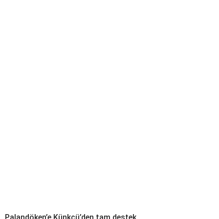
Palandöken’e Künkcü’den tam destek