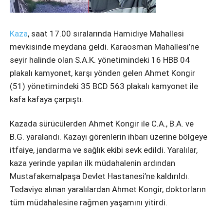
Instagram
Youtube
Kaza
, saat 17.00 sıralarında Hamidiye Mahallesi
mevkisinde meydana geldi. Karaosman Mahallesi’ne
seyir halinde olan S.A.K. yönetimindeki 16 HBB 04
plakalı kamyonet, karşı yönden gelen Ahmet Kongir
(51) yönetimindeki 35 BCD 563 plakalı kamyonet ile
kafa kafaya çarpıştı.
Kazada sürücülerden Ahmet Kongir ile C.A., B.A. ve
B.G. yaralandı. Kazayı görenlerin ihbarı üzerine bölgeye
itfaiye, jandarma ve sağlık ekibi sevk edildi. Yaralılar,
kaza yerinde yapılan ilk müdahalenin ardından
Mustafakemalpaşa Devlet Hastanesi’ne kaldırıldı.
Tedaviye alınan yaralılardan Ahmet Kongir, doktorların
tüm müdahalesine rağmen yaşamını yitirdi.