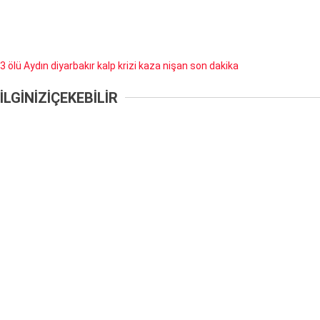
3 ölü
Aydın
diyarbakır
kalp krizi
kaza
nişan
son dakika
İLGİNİZİ
ÇEKEBİLİR