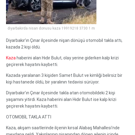
diyarbakirda nisan donusu kaza 19919218 3730 1 m
Diyarbakır’ın Çınar ilçesinde nişan dönüşü otomobil takla attı,
kazada 2 kişi öldü.
Kaza
haberini alan Hıdır Bulut, olay yerine giderken kalp krizi
geçirerek hayatını kaybetti.
Kazada yaralanan 3 kişiden Samet Bulut ve kimliği belirsiz bir
kişi hastanede öldü, bir yaralının tedavisi sürüyor.
Diyarbakır’ın Çınar ilçesinde takla atan otomobildeki 2 kişi
yaşamını yitirdi. Kaza haberini alan Hıdır Bulut ise kalp krizi
geçirerek hayatını kaybetti.
OTOMOBİL TAKLA ATTI
Kaza, akşam saatlerinde ilçenin kırsal Alabaş Mahallesi’nde
meydana geldi. Yakınlarının nişanından dönen ailenin içinde