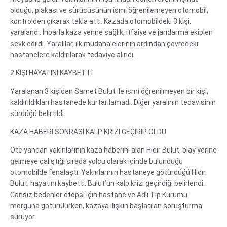
olduğu, plakası ve sürücüsünün ismi öğrenilemeyen otomobil,
kontrolden çıkarak takla attı. Kazada otomobildeki 3 kişi,
yaralandı. İhbarla kaza yerine sağlık, itfaiye ve jandarma ekipleri
sevk edildi. Yaralılar, ilk müdahalelerinin ardından çevredeki
hastanelere kaldırılarak tedaviye alındı.
2 KİŞİ HAYATINI KAYBETTİ
Yaralanan 3 kişiden Samet Bulut ile ismi öğrenilmeyen bir kişi,
kaldırıldıkları hastanede kurtarılamadı. Diğer yaralının tedavisinin
sürdüğü belirtildi.
KAZA HABERİ SONRASI KALP KRİZİ GEÇİRİP ÖLDÜ
Öte yandan yakınlarının kaza haberini alan Hıdır Bulut, olay yerine
gelmeye çalıştığı sırada yolcu olarak içinde bulunduğu
otomobilde fenalaştı. Yakınlarının hastaneye götürdüğü Hıdır
Bulut, hayatını kaybetti. Bulut’un kalp krizi geçirdiği belirlendi.
Cansız bedenler otopsi için hastane ve Adli Tıp Kurumu
morguna götürülürken, kazaya ilişkin başlatılan soruşturma
sürüyor.