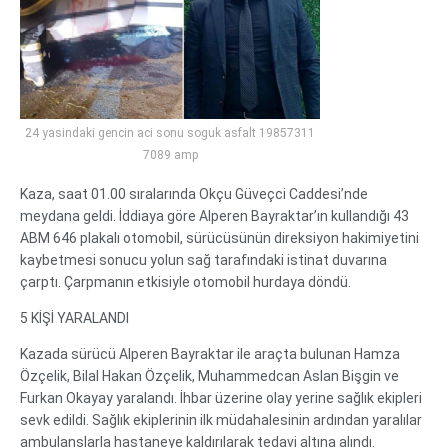
24 yasindaki gencin aci sonu soguk asfalt 19857311
7089 amp
Kaza, saat 01.00 sıralarında Okçu Güveçci Caddesi’nde
meydana geldi. İddiaya göre Alperen Bayraktar’ın kullandığı 43
ABM 646 plakalı otomobil, sürücüsünün direksiyon hakimiyetini
kaybetmesi sonucu yolun sağ tarafındaki istinat duvarına
çarptı. Çarpmanın etkisiyle otomobil hurdaya döndü.
5 KİŞİ YARALANDI
Kazada sürücü Alperen Bayraktar ile araçta bulunan Hamza
Özçelik, Bilal Hakan Özçelik, Muhammedcan Aslan Bişgin ve
Furkan Okayay yaralandı. İhbar üzerine olay yerine sağlık ekipleri
sevk edildi. Sağlık ekiplerinin ilk müdahalesinin ardından yaralılar
ambulanslarla hastaneye kaldırılarak tedavi altına alındı.