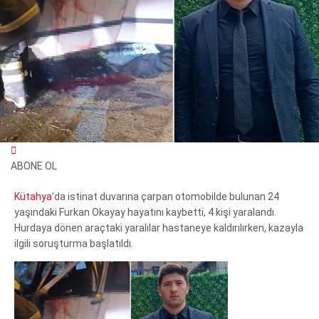
ABONE OL
Kütahya
’da istinat duvarına çarpan otomobilde bulunan 24
WhatsApp İhbar Hattı
yaşındaki Furkan Okayay hayatını kaybetti, 4 kişi yaralandı.
Hurdaya dönen araçtaki yaralılar hastaneye kaldırılırken, kazayla
ilgili soruşturma başlatıldı.
Facebook
Instagram
Youtube