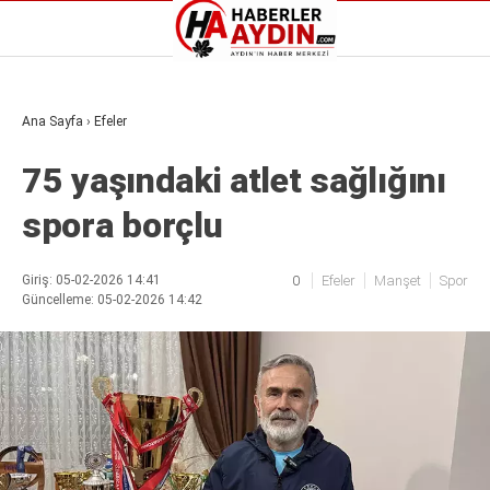
Reklamı Geç
Ana Sayfa
›
Efeler
GALERİ
YAZARLAR
75 yaşındaki atlet sağlığını
Aydın Haberleri
Aydın nöbetçi eczaneler
spora borçlu
Aydın Sinema salonları
Aydın Haberleri
Döviz Kurları
Aydın nöbetçi eczaneler
Hava Durumu
Aydın Sinema salonları
Giriş: 05-02-2026 14:41
0
Efeler
Manşet
Spor
İletişim
Güncelleme: 05-02-2026 14:42
Döviz Kurları
Künye
Hava Durumu
Nöbetçi Eczaneler
İletişim
Süper Lig Puan Durumu
Künye
Nöbetçi Eczaneler
Süper Lig Puan Durumu