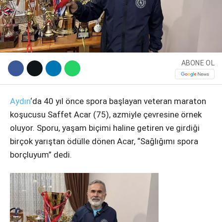
ABONE OL
Aydın
‘da 40 yıl önce spora başlayan veteran maraton
koşucusu Saffet Acar (75), azmiyle çevresine örnek
oluyor. Sporu, yaşam biçimi haline getiren ve girdiği
WhatsApp İhbar Hattı
birçok yarıştan ödülle dönen Acar, “Sağlığımı spora
borçluyum” dedi.
Facebook