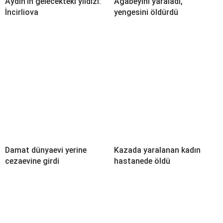
Aydın’ın gelecekteki yıldızı:
Ağabeyini yaraladı,
İncirliova
yengesini öldürdü
Damat dünyaevi yerine
Kazada yaralanan kadın
cezaevine girdi
hastanede öldü