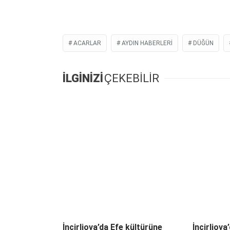
ACARLAR
AYDIN HABERLERI
DÜĞÜN
İLGİNİZİ
ÇEKEBİLİR
İncirliova’da Efe kültürüne
İncirliova