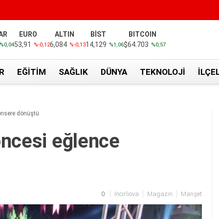
AR
EURO
ALTIN
BİST
BITCOIN
53,91
6,084
14,129
$64.703
%0,04
%-0,12
%-0,13
%1,06
%0,57
R
EĞITIM
SAĞLIK
DÜNYA
TEKNOLOJI
İLÇE
onsere dönüştü
öncesi eğlence
0
İncirliova
Magazin
Manşet