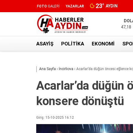
23
°
AYDIN
FOTO
GALERİ
YAZARLAR
DOL
47,18
ASAYIŞ
POLITIKA
EKONOMI
SPO
Ana Sayfa
›
İncirliova
›
Acarlar’da düğün öncesi eğlence k
Acarlar’da düğün 
konsere dönüştü
Giriş: 15-10-2025 16:12