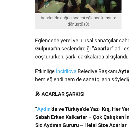
Acarlar’da düğün öncesi eğlence konsere
dönüştü (3)
Eğlencede yerel ve ulusal sanatçılar sah
Gülpınar
’ın seslendirdiği
“Acarlar”
adlı es
coştururken, şarkı dakikalarca alkışlandı.
Etkinliğe
İncirliova
Belediye Başkanı
Ayte
hem eğlendi hem de sanatçıların söylediği
🎤 ACARLAR ŞARKISI
“
Aydın
’da ve Türkiye’de Yaz- Kış, Her Ye
Sabah Erken Kalkarlar – Çok Çalışkan İ
Siz Aydının Gururu – Helal Size Acarlar