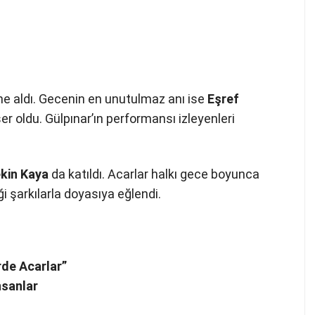
ne aldı. Gecenin en unutulmaz anı ise
Eşref
er oldu. Gülpınar’ın performansı izleyenleri
kin Kaya
da katıldı. Acarlar halkı gece boyunca
 şarkılarla doyasıya eğlendi.
rde Acarlar”
nsanlar