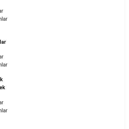
ar
nlar
lar
ar
nlar
ek
mek
ar
nlar