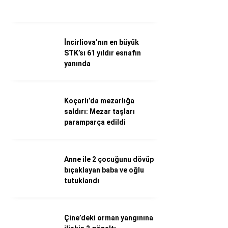
WhatsApp İhbar Hattı
İncirliova’nın en büyük
STK’sı 61 yıldır esnafın
Facebook
yanında
Koçarlı’da mezarlığa
Instagram
saldırı: Mezar taşları
paramparça edildi
Youtube
Anne ile 2 çocuğunu dövüp
bıçaklayan baba ve oğlu
tutuklandı
Çine’deki orman yangınına