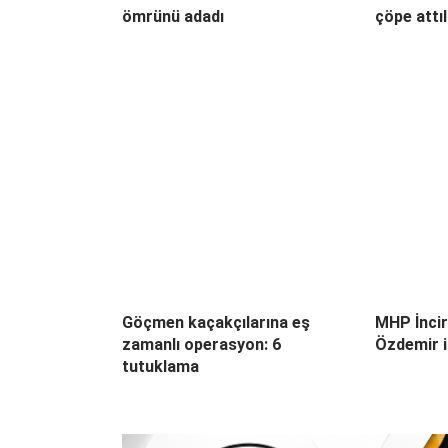
ömrünü adadı
çöpe attı
Göçmen kaçakçılarına eş
MHP İncir
zamanlı operasyon: 6
Özdemir il
tutuklama