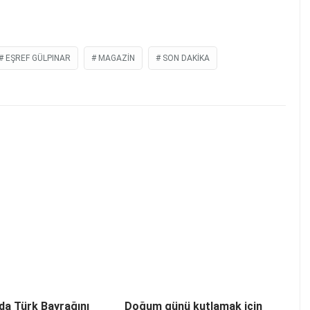
EŞREF GÜLPINAR
MAGAZIN
SON DAKIKA
’da Türk Bayrağını
Doğum günü kutlamak için