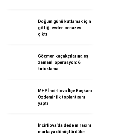
Döviz Kurları
Hava Durumu
İletişim
Doğum günü kutlamak için
Künye
gittiği evden cenazesi
Nöbetçi Eczaneler
çıktı
Süper Lig Puan Durumu
Göçmen kaçakçılarına eş
zamanlı operasyon: 6
tutuklama
MHP İncirliova İlçe Başkanı
Özdemir ilk toplantısını
yaptı
İncirliova’da dede mirasını
markaya dönüştürdüler