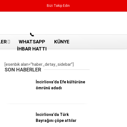
Bizi Takip Edin
Reklamı Geç
📞
LER
WHATSAPP
KÜNYE
İHBAR HATTI
[esenbik alan=”haber_detay_sidebar”]
SON HABERLER
İncirliova’da Efe kültürüne
ömrünü adadı
İncirliova’da Türk
Aydın Haberleri
Bayrağını çöpe attılar
Aydın nöbetçi eczaneler
Aydın Sinema salonları