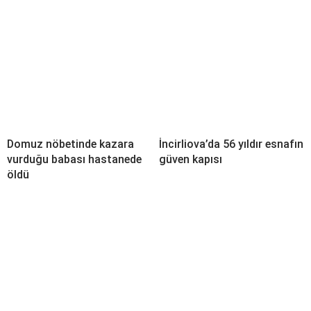
Domuz nöbetinde kazara
İncirliova’da 56 yıldır esnafın
vurduğu babası hastanede
güven kapısı
öldü