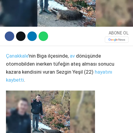
ABONE OL
Çanakkale
’nin Biga ilçesinde,
av
dönüşünde
otomobilden inerken tüfeğin ateş alması sonucu
kazara kendisini vuran Sezgin Yeşil (22)
hayatını
WhatsApp İhbar Hattı
kaybetti
.
Facebook