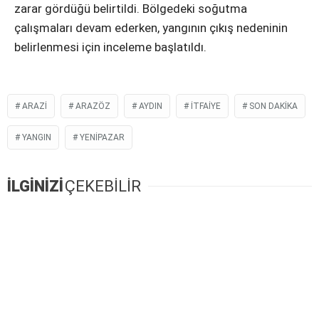
zarar gördüğü belirtildi. Bölgedeki soğutma
çalışmaları devam ederken, yangının çıkış nedeninin
belirlenmesi için inceleme başlatıldı.
ARAZI
ARAZÖZ
AYDIN
ITFAIYE
SON DAKIKA
YANGIN
YENIPAZAR
İLGİNİZİ
ÇEKEBİLİR