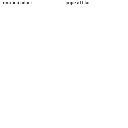
ömrünü adadı
çöpe attılar