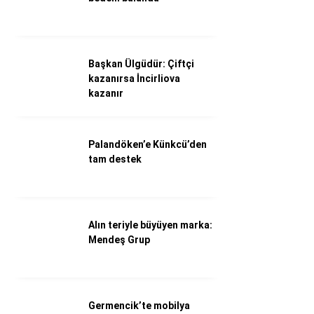
Döviz Kurları
Hava Durumu
İletişim
Künye
Başkan Ülgüdür: Çiftçi
Nöbetçi Eczaneler
kazanırsa İncirliova
Süper Lig Puan Durumu
kazanır
Palandöken’e Künkcü’den
tam destek
Alın teriyle büyüyen marka:
Mendeş Grup
Germencik’te mobilya