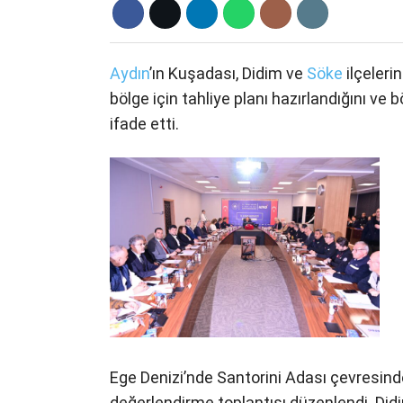
Aydın
’ın Kuşadası, Didim ve
Söke
ilçeleri
bölge için tahliye planı hazırlandığını ve
ifade etti.
Ege Denizi’nde Santorini Adası çevresinde
değerlendirme toplantısı düzenlendi. Di