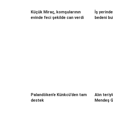
Küçük Miraç, komşularının
İş yerinde
evinde feci şekilde can verdi
bedeni bu
Palandöken’e Künkcü’den tam
Alın teri
destek
Mendeş G