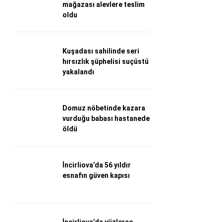
WhatsApp İhbar Hattı
mağazası alevlere teslim
oldu
Kuşadası sahilinde seri
Facebook
hırsızlık şüphelisi suçüstü
yakalandı
Instagram
Domuz nöbetinde kazara
vurduğu babası hastanede
Youtube
öldü
İncirliova’da 56 yıldır
esnafın güven kapısı