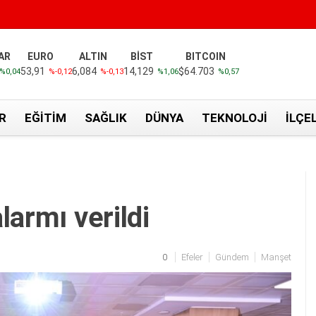
AR
EURO
ALTIN
BİST
BITCOIN
53,91
6,084
14,129
$64.703
%0,04
%-0,12
%-0,13
%1,06
%0,57
R
EĞITIM
SAĞLIK
DÜNYA
TEKNOLOJI
İLÇE
larmı verildi
0
Efeler
Gündem
Manşet