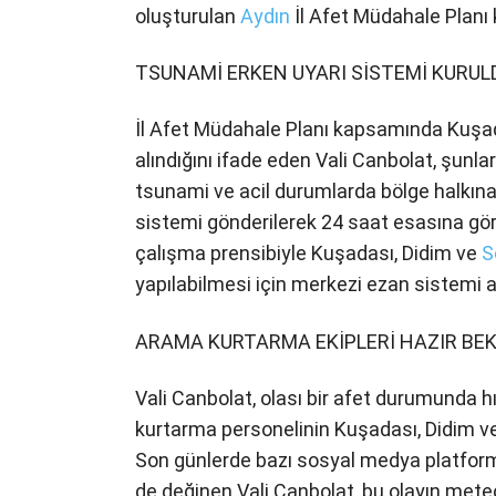
oluşturulan
Aydın
İl Afet Müdahale Planı 
TSUNAMİ ERKEN UYARI SİSTEMİ KURUL
İl Afet Müdahale Planı kapsamında Kuşa
alındığını ifade eden Vali Canbolat, şunla
tsunami ve acil durumlarda bölge halkın
sistemi gönderilerek 24 saat esasına gör
çalışma prensibiyle Kuşadası, Didim ve
S
yapılabilmesi için merkezi ezan sistemi akt
ARAMA KURTARMA EKİPLERİ HAZIR BE
Vali Canbolat, olası bir afet durumunda h
kurtarma personelinin Kuşadası, Didim v
Son günlerde bazı sosyal medya platforml
de değinen Vali Canbolat, bu olayın mete