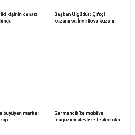
 iki kişinin cansız
Başkan Ülgüdür: Çiftçi
lundu
kazanırsa İncirliova kazanır
yle büyüyen marka:
Germencik’te mobilya
rup
mağazası alevlere teslim oldu