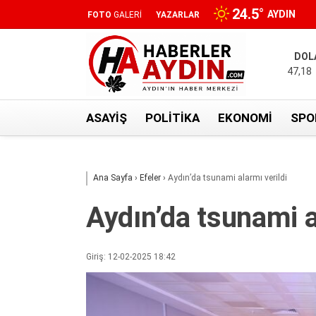
24.5
°
AYDIN
FOTO
GALERİ
YAZARLAR
DOL
47,18
ASAYIŞ
POLITIKA
EKONOMI
SPO
Ana Sayfa
›
Efeler
›
Aydın’da tsunami alarmı verildi
Aydın’da tsunami a
Giriş: 12-02-2025 18:42