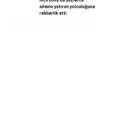
İncirliova’da yüzlerce
ailenin yatırım yolculuğuna
rehberlik etti