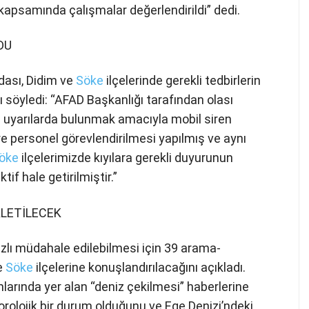
kapsamında çalışmalar değerlendirildi” dedi.
DU
dası, Didim ve
Söke
ilçelerinde gerekli tedbirlerin
rı söyledi: “AFAD Başkanlığı tarafından olası
a uyarılarda bulunmak amacıyla mobil siren
e personel görevlendirilmesi yapılmış ve aynı
öke
ilçelerimizde kıyılara gerekli duyurunun
if hale getirilmiştir.”
KLETİLECEK
ızlı müdahale edilebilmesi için 39 arama-
e
Söke
ilçelerine konuşlandırılacağını açıkladı.
arında yer alan “deniz çekilmesi” haberlerine
orolojik bir durum olduğunu ve Ege Denizi’ndeki