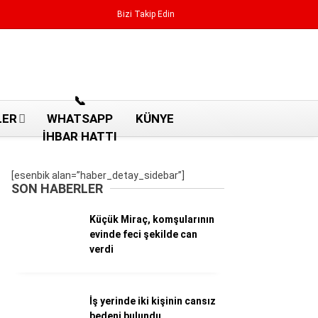
Bizi Takip Edin
Reklamı Geç
📞
LER
WHATSAPP
KÜNYE
İHBAR HATTI
[esenbik alan=”haber_detay_sidebar”]
SON HABERLER
Küçük Miraç, komşularının
evinde feci şekilde can
verdi
Aydın Haberleri
İş yerinde iki kişinin cansız
Aydın nöbetçi eczaneler
bedeni bulundu
Aydın Sinema salonları