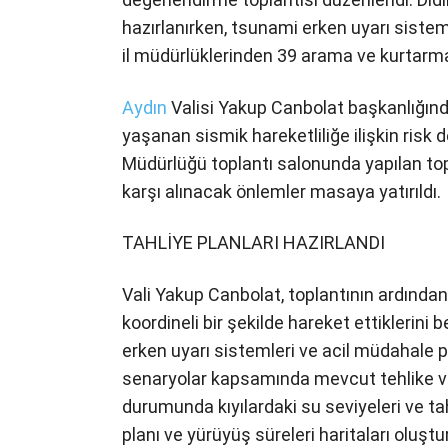
hazırlanırken, tsunami erken uyarı siste
il müdürlüklerinden 39 arama ve kurtarma
Aydın
Valisi Yakup Canbolat başkanlığınd
yaşanan sismik hareketliliğe ilişkin risk 
Müdürlüğü toplantı salonunda yapılan top
karşı alınacak önlemler masaya yatırıldı.
TAHLİYE PLANLARI HAZIRLANDI
Vali Yakup Canbolat, toplantının ardından
koordineli bir şekilde hareket ettiklerini 
erken uyarı sistemleri ve acil müdahale pla
senaryolar kapsamında mevcut tehlike ve r
durumunda kıyılardaki su seviyeleri ve ta
planı ve yürüyüş süreleri haritaları oluş