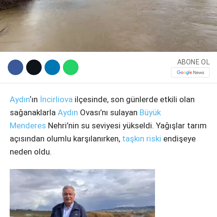
ABONE OL
Aydın
‘ın
İncirliova
ilçesinde, son günlerde etkili olan
sağanaklarla
Aydın
Ovası’nı sulayan
Büyük
Menderes
Nehri’nin su seviyesi yükseldi. Yağışlar tarım
WhatsApp İhbar Hattı
açısından olumlu karşılanırken,
taşkın riski
endişeye
neden oldu.
Facebook