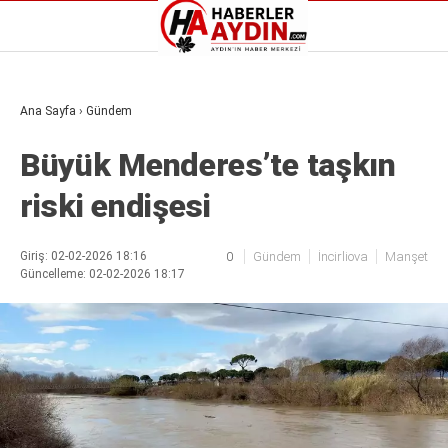
Reklamı Geç
Ana Sayfa
›
Gündem
GALERİ
YAZARLAR
Büyük Menderes’te taşkın
Aydın Haberleri
Aydın nöbetçi eczaneler
riski endişesi
Aydın Sinema salonları
Aydın Haberleri
Döviz Kurları
Aydın nöbetçi eczaneler
Hava Durumu
Aydın Sinema salonları
Giriş: 02-02-2026 18:16
0
Gündem
İncirliova
Manşet
İletişim
Güncelleme: 02-02-2026 18:17
Döviz Kurları
Künye
Hava Durumu
Nöbetçi Eczaneler
İletişim
Süper Lig Puan Durumu
Künye
Nöbetçi Eczaneler
Süper Lig Puan Durumu