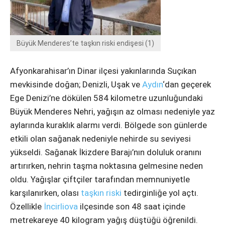
Instagram
Youtube
Büyük Menderes’te taşkın riski endişesi (1)
Afyonkarahisar’ın Dinar ilçesi yakınlarında Suçıkan
mevkisinde doğan; Denizli, Uşak ve
Aydın
‘dan geçerek
Ege Denizi’ne dökülen 584 kilometre uzunluğundaki
Büyük Menderes Nehri, yağışın az olması nedeniyle yaz
aylarında kuraklık alarmı verdi. Bölgede son günlerde
etkili olan sağanak nedeniyle nehirde su seviyesi
yükseldi. Sağanak İkizdere Barajı’nın doluluk oranını
artırırken, nehrin taşma noktasına gelmesine neden
oldu. Yağışlar çiftçiler tarafından memnuniyetle
karşılanırken, olası
taşkın riski
tedirginliğe yol açtı.
Özellikle
İncirliova
ilçesinde son 48 saat içinde
metrekareye 40 kilogram yağış düştüğü öğrenildi.