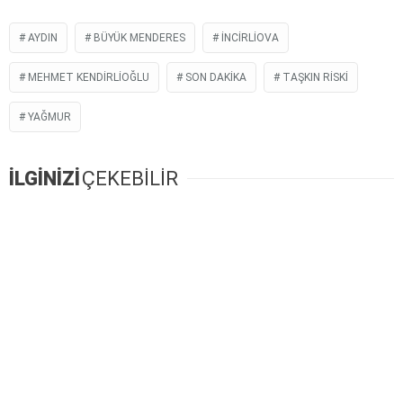
AYDIN
BÜYÜK MENDERES
INCIRLIOVA
MEHMET KENDIRLIOĞLU
SON DAKIKA
TAŞKIN RISKI
YAĞMUR
İLGİNİZİ
ÇEKEBİLİR