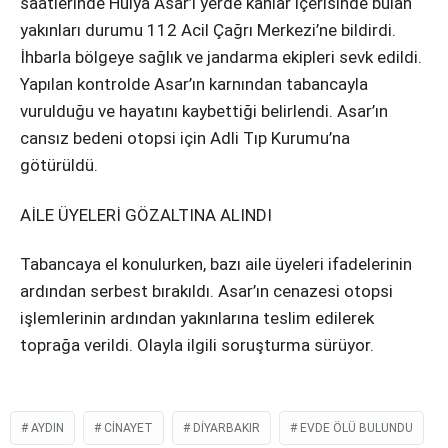
saatlerinde Hülya Asar’ı yerde kanlar içerisinde bulan
yakınları durumu 112 Acil Çağrı Merkezi’ne bildirdi.
İhbarla bölgeye sağlık ve jandarma ekipleri sevk edildi.
Yapılan kontrolde Asar’ın karnından tabancayla
vurulduğu ve hayatını kaybettiği belirlendi. Asar’ın
cansız bedeni otopsi için Adli Tıp Kurumu’na
götürüldü.
AİLE ÜYELERİ GÖZALTINA ALINDI
Tabancaya el konulurken, bazı aile üyeleri ifadelerinin
ardından serbest bırakıldı. Asar’ın cenazesi otopsi
işlemlerinin ardından yakınlarına teslim edilerek
toprağa verildi. Olayla ilgili soruşturma sürüyor.
AYDIN
CINAYET
DIYARBAKIR
EVDE ÖLÜ BULUNDU