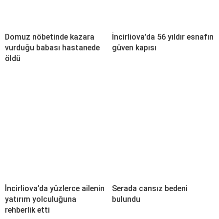
Domuz nöbetinde kazara
İncirliova’da 56 yıldır esnafın
vurduğu babası hastanede
güven kapısı
öldü
İncirliova’da yüzlerce ailenin
Serada cansız bedeni
yatırım yolculuğuna
bulundu
rehberlik etti