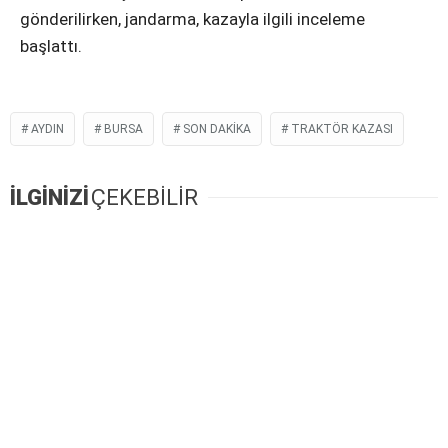
gönderilirken, jandarma, kazayla ilgili inceleme
başlattı.
AYDIN
BURSA
SON DAKIKA
TRAKTÖR KAZASI
İLGİNİZİ
ÇEKEBİLİR