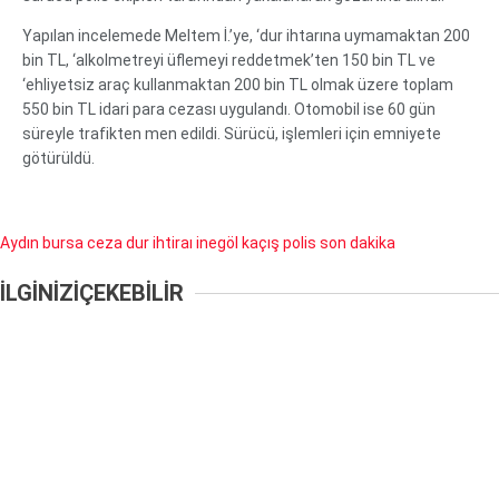
Yapılan incelemede Meltem İ.’ye, ‘dur ihtarına uymamaktan 200
bin TL, ‘alkolmetreyi üflemeyi reddetmek’ten 150 bin TL ve
‘ehliyetsiz araç kullanmaktan 200 bin TL olmak üzere toplam
550 bin TL idari para cezası uygulandı. Otomobil ise 60 gün
süreyle trafikten men edildi. Sürücü, işlemleri için emniyete
götürüldü.
Aydın
bursa
ceza
dur ihtiraı
inegöl
kaçış
polis
son dakika
İLGİNİZİ
ÇEKEBİLİR