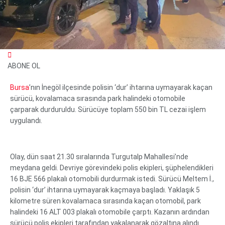
ABONE OL
Bursa
’nın İnegöl ilçesinde polisin ‘dur’ ihtarına uymayarak kaçan
sürücü, kovalamaca sırasında park halindeki otomobile
çarparak durduruldu. Sürücüye toplam 550 bin TL cezai işlem
uygulandı.
WhatsApp İhbar Hattı
Olay, dün saat 21.30 sıralarında Turgutalp Mahallesi’nde
meydana geldi. Devriye görevindeki polis ekipleri, şüphelendikleri
16 BJE 566 plakalı otomobili durdurmak istedi. Sürücü Meltem İ.,
Facebook
polisin ‘dur’ ihtarına uymayarak kaçmaya başladı. Yaklaşık 5
Instagram
kilometre süren kovalamaca sırasında kaçan otomobil, park
Youtube
halindeki 16 ALT 003 plakalı otomobile çarptı. Kazanın ardından
sürücü polis ekipleri tarafından yakalanarak gözaltına alındı.