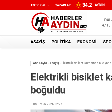
34.2
°
AYDIN
FOTO
GALERİ
YAZARLAR
DOL
47,18
ASAYIŞ
POLITIKA
EKONOMI
SPO
Ana Sayfa
›
Asayiş
›
Elektrikli bisiklet kazasında aile yas
Elektrikli bisiklet
boğuldu
Giriş: 19-05-2026 22:26