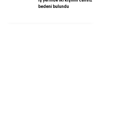
İş yerinde iki kişinin cansız
bedeni bulundu