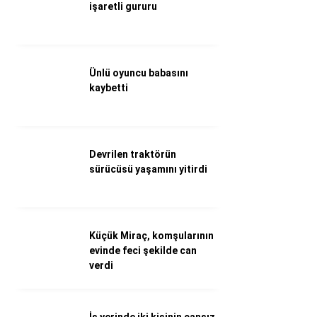
WhatsApp İhbar Hattı
işaretli gururu
Ünlü oyuncu babasını
Facebook
kaybetti
Instagram
Devrilen traktörün
sürücüsü yaşamını yitirdi
Youtube
Küçük Miraç, komşularının
evinde feci şekilde can
verdi