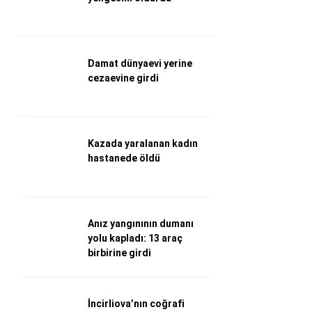
Döviz Kurları
Hava Durumu
İletişim
Künye
Damat dünyaevi yerine
Nöbetçi Eczaneler
cezaevine girdi
Süper Lig Puan Durumu
Kazada yaralanan kadın
hastanede öldü
Anız yangınının dumanı
yolu kapladı: 13 araç
birbirine girdi
İncirliova’nın coğrafi