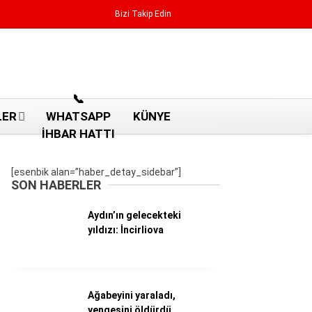
Bizi Takip Edin
Reklamı Geç
📞
LER
WHATSAPP
KÜNYE
İHBAR HATTI
[esenbik alan=”haber_detay_sidebar”]
SON HABERLER
Aydın’ın gelecekteki
yıldızı: İncirliova
Aydın Haberleri
Ağabeyini yaraladı,
Aydın nöbetçi eczaneler
yengesini öldürdü
Aydın Sinema salonları