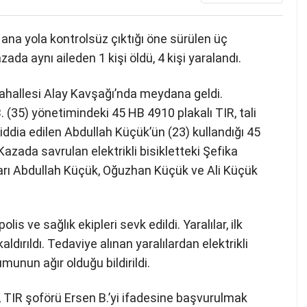
 ana yola kontrolsüz çıktığı öne sürülen üç
azada aynı aileden 1 kişi öldü, 4 kişi yaralandı.
 Mahallesi Alay Kavşağı’nda meydana geldi.
(35) yönetimindeki 45 HB 4910 plakalı TIR, tali
iddia edilen Abdullah Küçük’ün (23) kullandığı 45
 Kazada savrulan elektrikli bisikletteki Şefika
arı Abdullah Küçük, Oğuzhan Küçük ve Ali Küçük
is ve sağlık ekipleri sevk edildi. Yaralılar, ilk
ırıldı. Tedaviye alınan yaralılardan elektrikli
unun ağır olduğu bildirildi.
, TIR şoförü Ersen B.’yi ifadesine başvurulmak