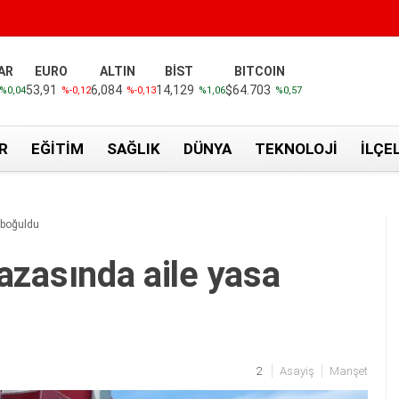
AR
EURO
ALTIN
BİST
BITCOIN
53,91
6,084
14,129
$64.703
%0,04
%-0,12
%-0,13
%1,06
%0,57
R
EĞITIM
SAĞLIK
DÜNYA
TEKNOLOJI
İLÇE
a boğuldu
 kazasında aile yasa
2
Asayiş
Manşet