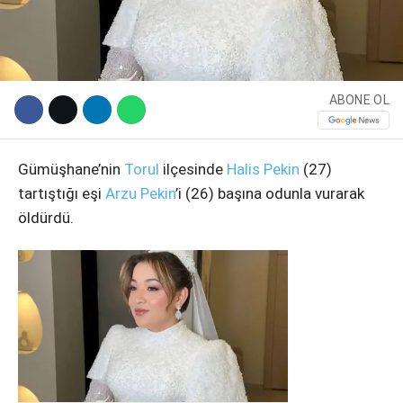
ABONE OL
Gümüşhane’nin
Torul
ilçesinde
Halis Pekin
(27)
tartıştığı eşi
Arzu Pekin
’i (26) başına odunla vurarak
öldürdü.
WhatsApp İhbar Hattı
Facebook