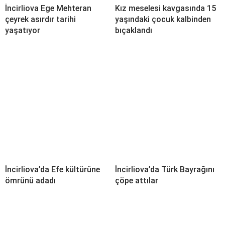
İncirliova Ege Mehteran
Kız meselesi kavgasında 15
çeyrek asırdır tarihi
yaşındaki çocuk kalbinden
yaşatıyor
bıçaklandı
İncirliova’da Efe kültürüne
İncirliova’da Türk Bayrağını
ömrünü adadı
çöpe attılar