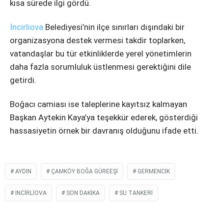
kısa sürede ilgi gördü.
İncirliova
Belediyesi’nin ilçe sınırları dışındaki bir
organizasyona destek vermesi takdir toplarken,
vatandaşlar bu tür etkinliklerde yerel yönetimlerin
daha fazla sorumluluk üstlenmesi gerektiğini dile
getirdi.
Boğacı camiası ise taleplerine kayıtsız kalmayan
Başkan Aytekin Kaya’ya teşekkür ederek, gösterdiği
hassasiyetin örnek bir davranış olduğunu ifade etti.
AYDIN
ÇAMKÖY BOĞA GÜREEŞI
GERMENCIK
INCIRLIOVA
SON DAKIKA
SU TANKERI