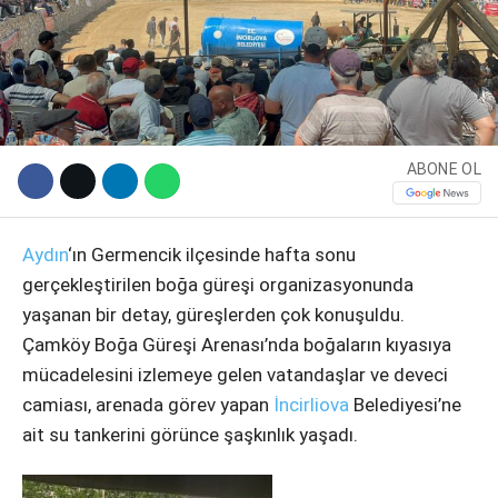
ABONE OL
Aydın
‘ın Germencik ilçesinde hafta sonu
gerçekleştirilen boğa güreşi organizasyonunda
WhatsApp İhbar Hattı
yaşanan bir detay, güreşlerden çok konuşuldu.
Çamköy Boğa Güreşi Arenası’nda boğaların kıyasıya
mücadelesini izlemeye gelen vatandaşlar ve deveci
camiası, arenada görev yapan
İncirliova
Belediyesi’ne
Facebook
ait su tankerini görünce şaşkınlık yaşadı.