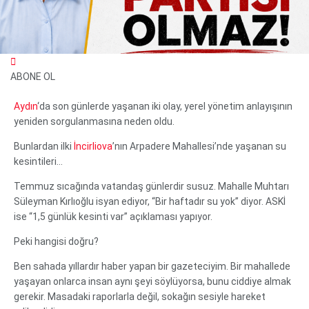
ABONE OL
Aydın
‘da son günlerde yaşanan iki olay, yerel yönetim anlayışının
yeniden sorgulanmasına neden oldu.
Bunlardan ilki
İncirliova
’nın Arpadere Mahallesi’nde yaşanan su
kesintileri…
Temmuz sıcağında vatandaş günlerdir susuz. Mahalle Muhtarı
WhatsApp İhbar Hattı
Süleyman Kırlıoğlu isyan ediyor, “Bir haftadır su yok” diyor. ASKİ
ise “1,5 günlük kesinti var” açıklaması yapıyor.
Peki hangisi doğru?
Facebook
Ben sahada yıllardır haber yapan bir gazeteciyim. Bir mahallede
Instagram
yaşayan onlarca insan aynı şeyi söylüyorsa, bunu ciddiye almak
Youtube
gerekir. Masadaki raporlarla değil, sokağın sesiyle hareket