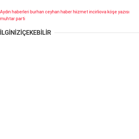
Aydın haberleri
burhan ceyhan
haber
hiizmet
incirliova
köşe yazısı
muhtar
parti
İLGİNİZİ
ÇEKEBİLİR