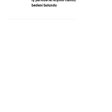
İş yerinde iki kişinin cansız
bedeni bulundu