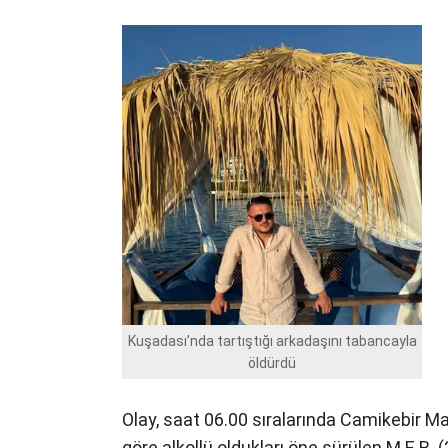
Kuşadası’nda tartıştığı arkadaşını tabancayla
öldürdü
Olay, saat 06.00 sıralarında Camikebir M
göre alkollü oldukları öne sürülen M.E.B. 