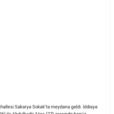
ahallesi Sakarya Sokak’ta meydana geldi. İddiaya
(26) ile Abdulkadir Ataş (27) arasında henüz