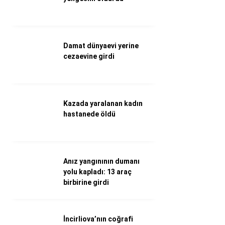
Döviz Kurları
Hava Durumu
İletişim
Künye
Damat dünyaevi yerine
Nöbetçi Eczaneler
cezaevine girdi
Süper Lig Puan Durumu
Kazada yaralanan kadın
hastanede öldü
Anız yangınının dumanı
yolu kapladı: 13 araç
birbirine girdi
İncirliova’nın coğrafi