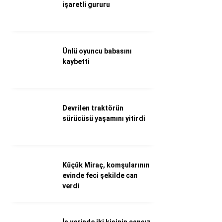
WhatsApp İhbar Hattı
işaretli gururu
Ünlü oyuncu babasını
Facebook
kaybetti
Instagram
Devrilen traktörün
sürücüsü yaşamını yitirdi
Youtube
Küçük Miraç, komşularının
evinde feci şekilde can
verdi