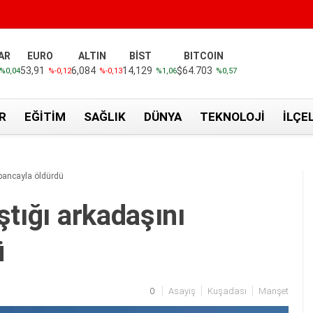
AR
EURO
ALTIN
BİST
BITCOIN
53,91
6,084
14,129
$64.703
%0,04
%-0,12
%-0,13
%1,06
%0,57
R
EĞITIM
SAĞLIK
DÜNYA
TEKNOLOJI
İLÇE
abancayla öldürdü
ştığı arkadaşını
ü
0
Asayiş
Kuşadası
Manşet