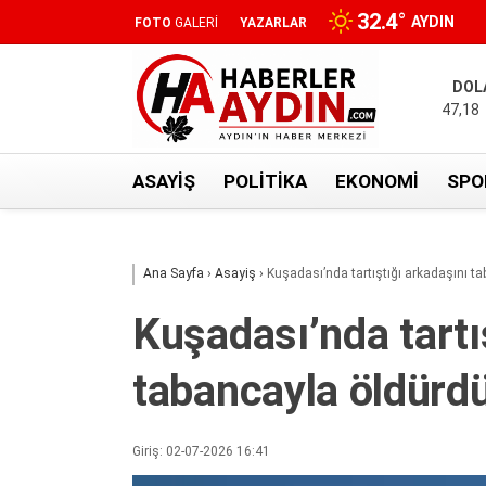
32.4
°
AYDIN
FOTO
GALERİ
YAZARLAR
DOL
47,18
ASAYIŞ
POLITIKA
EKONOMI
SPO
Ana Sayfa
›
Asayiş
›
Kuşadası’nda tartıştığı arkadaşını t
Kuşadası’nda tartı
tabancayla öldürd
Giriş: 02-07-2026 16:41