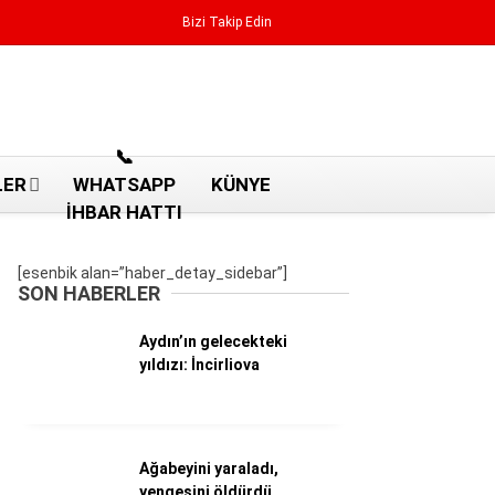
Bizi Takip Edin
Reklamı Geç
📞
LER
WHATSAPP
KÜNYE
İHBAR HATTI
[esenbik alan=”haber_detay_sidebar”]
SON HABERLER
Aydın’ın gelecekteki
yıldızı: İncirliova
Aydın Haberleri
Ağabeyini yaraladı,
Aydın nöbetçi eczaneler
yengesini öldürdü
Aydın Sinema salonları