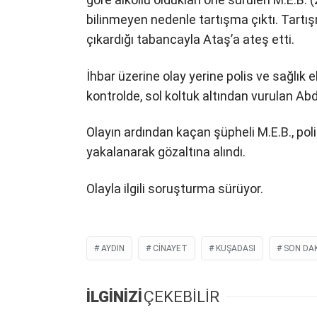
bilinmeyen nedenle tartışma çıktı. Tartı
çıkardığı tabancayla Ataş’a ateş etti.
İhbar üzerine olay yerine polis ve sağlık ek
kontrolde, sol koltuk altından vurulan Abdu
Olayın ardından kaçan şüpheli M.E.B., pol
yakalanarak gözaltına alındı.
Olayla ilgili soruşturma sürüyor.
AYDIN
CINAYET
KUŞADASI
SON DAK
İLGİNİZİ
ÇEKEBİLİR