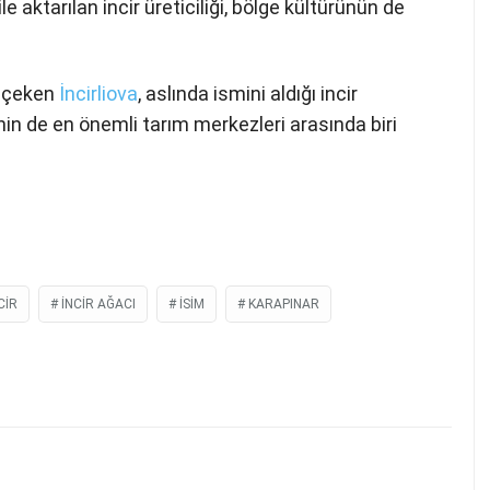
 aktarılan incir üreticiliği, bölge kültürünün de
t çeken
İncirliova
, aslında ismini aldığı incir
e’nin de en önemli tarım merkezleri arasında biri
CIR
INCIR AĞACI
ISIM
KARAPINAR