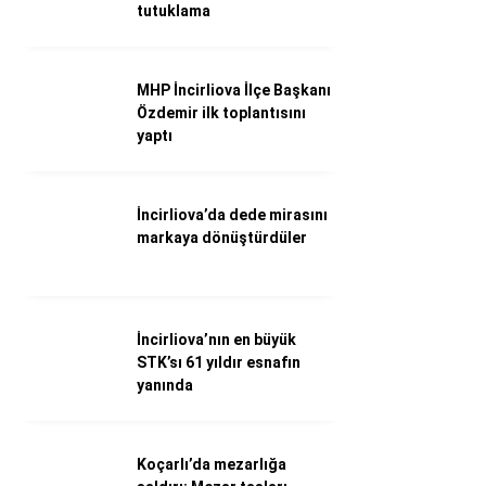
WhatsApp İhbar Hattı
tutuklama
MHP İncirliova İlçe Başkanı
Özdemir ilk toplantısını
Facebook
yaptı
İncirliova’da dede mirasını
Instagram
markaya dönüştürdüler
Youtube
İncirliova’nın en büyük
STK’sı 61 yıldır esnafın
yanında
Koçarlı’da mezarlığa