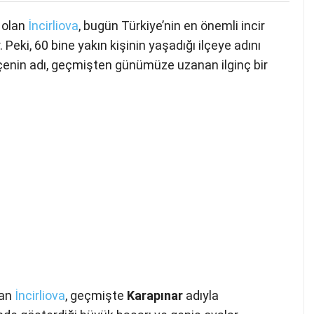
u olan
İncirliova
, bugün Türkiye’nin en önemli incir
. Peki, 60 bine yakın kişinin yaşadığı ilçeye adını
lçenin adı, geçmişten günümüze uzanan ilginç bir
kan
İncirliova
, geçmişte
Karapınar
adıyla