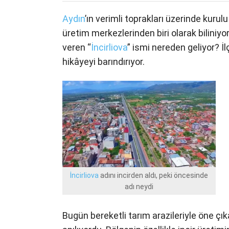
Aydın
’ın verimli toprakları üzerinde kurul
üretim merkezlerinden biri olarak biliniyor
veren “
İncirliova
” ismi nereden geliyor? İ
hikâyeyi barındırıyor.
İncirliova
adını incirden aldı, peki öncesinde
adı neydi
Bugün bereketli tarım arazileriyle öne çı