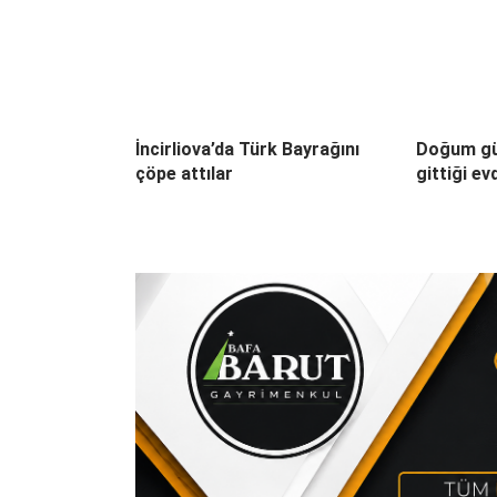
İncirliova’da Türk Bayrağını
Doğum gü
çöpe attılar
gittiği ev