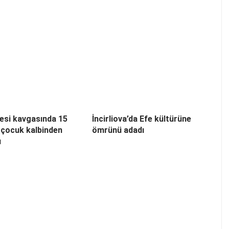
esi kavgasında 15
İncirliova’da Efe kültürüne
 çocuk kalbinden
ömrünü adadı
ı