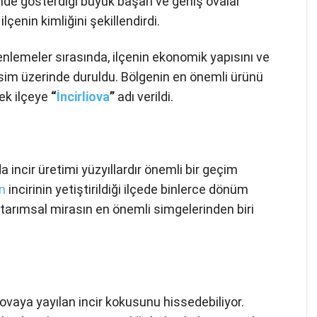
minde gösterdiği büyük başarı ve geniş ovalar
çenin kimliğini şekillendirdi.
lemeler sırasında, ilçenin ekonomik yapısını ve
 isim üzerinde duruldu. Bölgenin en önemli ürünü
erek ilçeye
“
İncirliova
”
adı verildi.
da incir üretimi yüzyıllardır önemli bir geçim
n
incirinin yetiştirildiği ilçede binlerce dönüm
u tarımsal mirasın en önemli simgelerinden biri
a ovaya yayılan incir kokusunu hissedebiliyor.