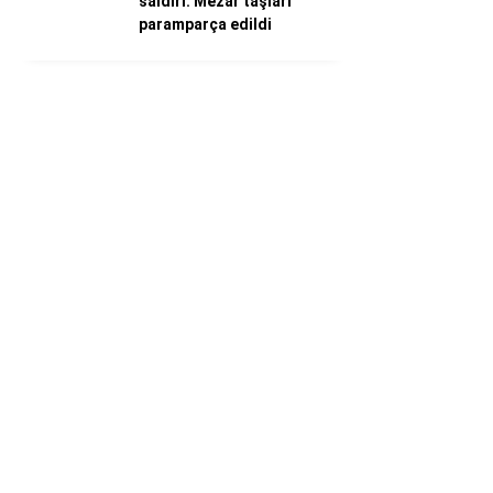
saldırı: Mezar taşları
paramparça edildi