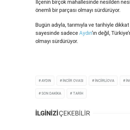
İlçenin birçok mahallesinde nesilden nesile
önemli bir parçası olmayı sürdürüyor.
Bugün adıyla, tarımıyla ve tarihiyle dikka
sayesinde sadece
Aydın
’ın değil, Türkiy
olmayı sürdürüyor.
AYDIN
INCIIR OVASI
INCIIRLIOVA
IN
SON DAKIKA
TARIH
İLGİNİZİ
ÇEKEBİLİR