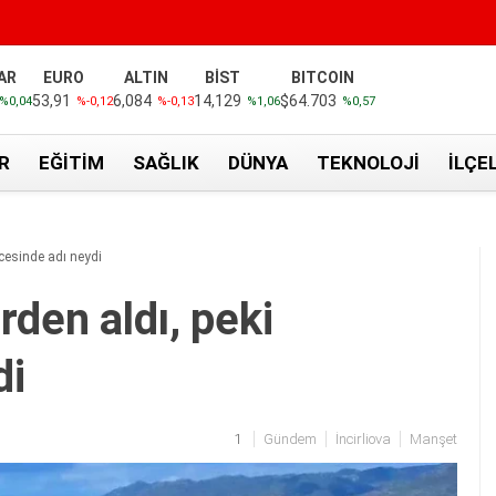
AR
EURO
ALTIN
BİST
BITCOIN
53,91
6,084
14,129
$64.703
%0,04
%-0,12
%-0,13
%1,06
%0,57
R
EĞITIM
SAĞLIK
DÜNYA
TEKNOLOJI
İLÇE
öncesinde adı neydi
irden aldı, peki
di
1
Gündem
İncirliova
Manşet