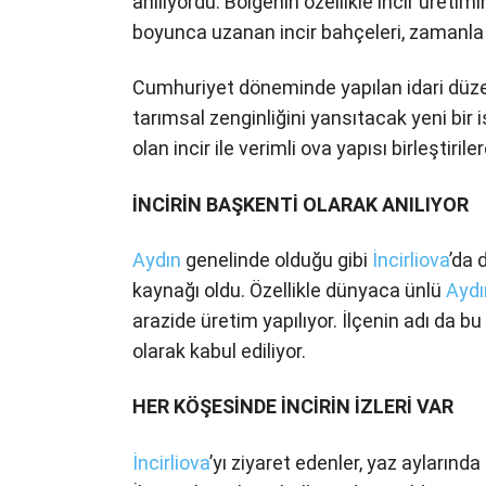
anılıyordu. Bölgenin özellikle incir üreti
boyunca uzanan incir bahçeleri, zamanla il
Cumhuriyet döneminde yapılan idari düzen
tarımsal zenginliğini yansıtacak yeni bir
olan incir ile verimli ova yapısı birleştiril
İNCİRİN BAŞKENTİ OLARAK ANILIYOR
Aydın
genelinde olduğu gibi
İncirliova
’da 
kaynağı oldu. Özellikle dünyaca ünlü
Aydı
arazide üretim yapılıyor. İlçenin adı da b
olarak kabul ediliyor.
HER KÖŞESİNDE İNCİRİN İZLERİ VAR
İncirliova
’yı ziyaret edenler, yaz aylarınd