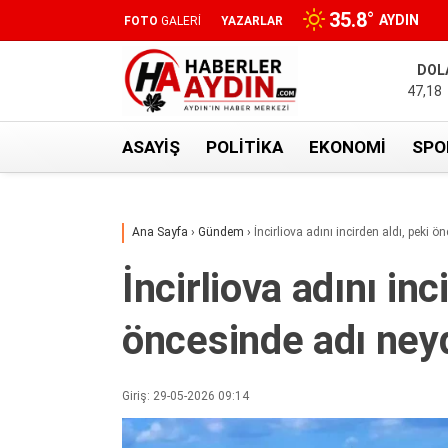
35.8
°
AYDIN
FOTO
GALERİ
YAZARLAR
DOL
47,18
ASAYIŞ
POLITIKA
EKONOMI
SPO
Ana Sayfa
›
Gündem
›
İncirliova adını incirden aldı, peki 
İncirliova adını inc
öncesinde adı ney
Giriş: 29-05-2026 09:14