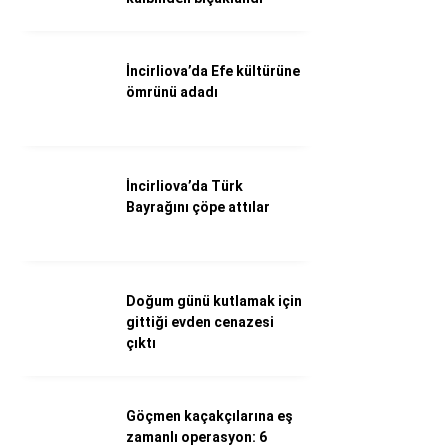
Döviz Kurları
Hava Durumu
İletişim
İncirliova’da Efe kültürüne
Künye
ömrünü adadı
Nöbetçi Eczaneler
Süper Lig Puan Durumu
İncirliova’da Türk
Bayrağını çöpe attılar
Doğum günü kutlamak için
gittiği evden cenazesi
çıktı
Göçmen kaçakçılarına eş
zamanlı operasyon: 6