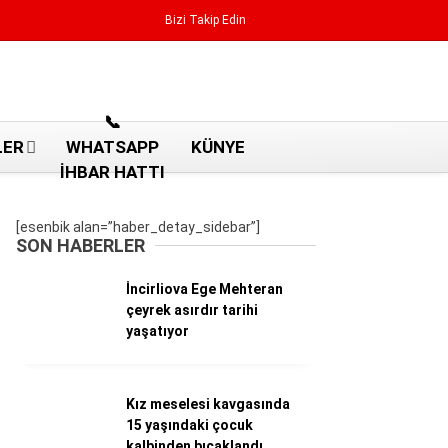
Bizi Takip Edin
Reklamı Geç
📞
LER
WHATSAPP
KÜNYE
İHBAR HATTI
[esenbik alan=”haber_detay_sidebar”]
SON HABERLER
İncirliova Ege Mehteran
çeyrek asırdır tarihi
yaşatıyor
Kız meselesi kavgasında
Aydın Haberleri
15 yaşındaki çocuk
Aydın nöbetçi eczaneler
kalbinden bıçaklandı
Aydın Sinema salonları