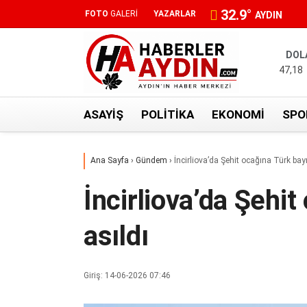
32.9
°
FOTO
GALERİ
YAZARLAR
AYDIN
DOL
47,18
ASAYIŞ
POLITIKA
EKONOMI
SPO
Ana Sayfa
›
Gündem
›
İncirliova’da Şehit ocağına Türk bayr
İncirliova’da Şehit
asıldı
Giriş: 14-06-2026 07:46