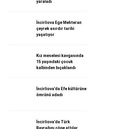
yaraladı
WhatsApp İhbar Hattı
İncirliova Ege Mehteran
çeyrek asırdır tarihi
yaşatıyor
Facebook
Instagram
Youtube
Kız meselesi kavgasında
15 yaşındaki çocuk
kalbinden bıçaklandı
İncirliova’da Efe kültürüne
ömrünü adadı
İncirliova’da Türk
Bayrağını çöpe attılar