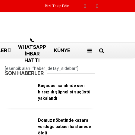
Bizi Takip Edin
Reklamı Geç
📞
WHATSAPP
LER
KÜNYE
İHBAR
HATTI
[esenbik alan=”haber_detay_sidebar”]
SON HABERLER
Kuşadası sahilinde seri
hırsızlık şüphelisi suçüstü
yakalandı
Domuz nöbetinde kazara
Aydın Haberleri
vurduğu babası hastanede
Aydın nöbetçi eczaneler
öldü