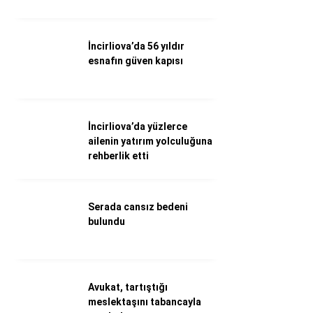
Aydın Sinema salonları
Döviz Kurları
Hava Durumu
İncirliova’da 56 yıldır
İletişim
esnafın güven kapısı
Künye
Nöbetçi Eczaneler
Süper Lig Puan Durumu
İncirliova’da yüzlerce
ailenin yatırım yolculuğuna
rehberlik etti
Serada cansız bedeni
bulundu
Avukat, tartıştığı
meslektaşını tabancayla