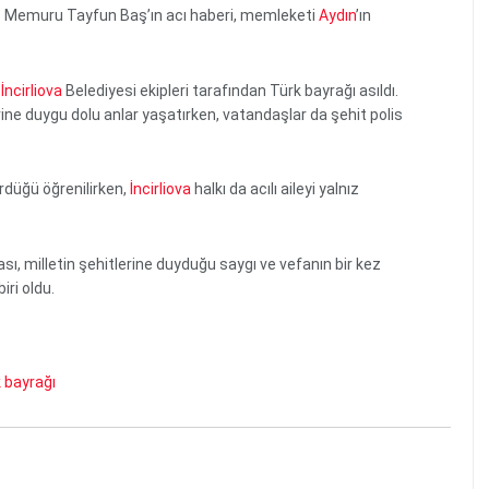
olis Memuru Tayfun Baş’ın acı haberi, memleketi
Aydın
’ın
e
İncirliova
Belediyesi ekipleri tarafından Türk bayrağı asıldı.
erine duygu dolu anlar yaşatırken, vatandaşlar da şehit polis
ürdüğü öğrenilirken,
İncirliova
halkı da acılı aileyi yalnız
, milletin şehitlerine duyduğu saygı ve vefanın bir kez
ri oldu.
k bayrağı