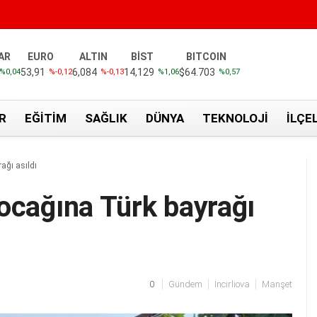
AR
EURO
ALTIN
BİST
BITCOIN
53,91
6,084
14,129
$64.703
%0,04
%-0,12
%-0,13
%1,06
%0,57
R
EĞITIM
SAĞLIK
DÜNYA
TEKNOLOJI
İLÇE
ağı asıldı
 ocağına Türk bayrağı
0
Gündem
İncirliova
Manşet