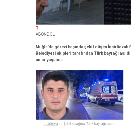
ABONE OL
Muğla’da görevi başında şehit düşen İncirlioval
Belediyesi ekipleri tarafından Türk bayrağı asıld
anlar yaşandı.
İncirliova
’da Şehit ocağına Türk bayrağı asıldı