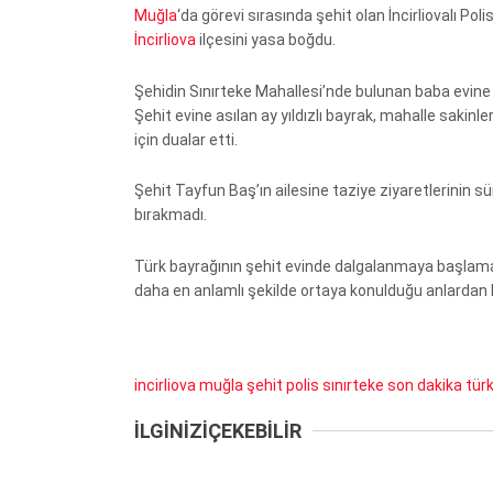
Muğla
‘da görevi sırasında şehit olan İncirliovalı P
İncirliova
ilçesini yasa boğdu.
Şehidin Sınırteke Mahallesi’nde bulunan baba evin
Şehit evine asılan ay yıldızlı bayrak, mahalle sakinl
için dualar etti.
Şehit Tayfun Baş’ın ailesine taziye ziyaretlerinin s
bırakmadı.
Türk bayrağının şehit evinde dalgalanmaya başlaması
daha en anlamlı şekilde ortaya konulduğu anlardan bi
incirliova
muğla
şehit polis
sınırteke
son dakika
tür
İLGİNİZİ
ÇEKEBİLİR