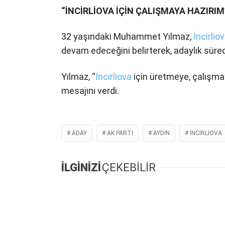
“İNCİRLİOVA İÇİN ÇALIŞMAYA HAZIRIM
32 yaşındaki Muhammet Yılmaz,
İncirlio
devam edeceğini belirterek, adaylık süreci
Yılmaz, “
İncirliova
için üretmeye, çalışmay
mesajını verdi.
ADAY
AK PARTI
AYDIN
INCIRLIOVA
İLGİNİZİ
ÇEKEBİLİR