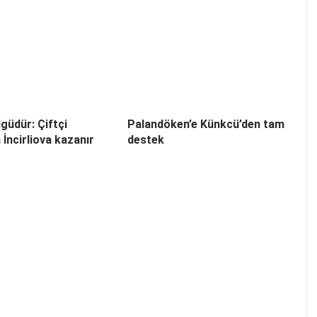
güdür: Çiftçi
Palandöken’e Künkcü’den tam
 İncirliova kazanır
destek