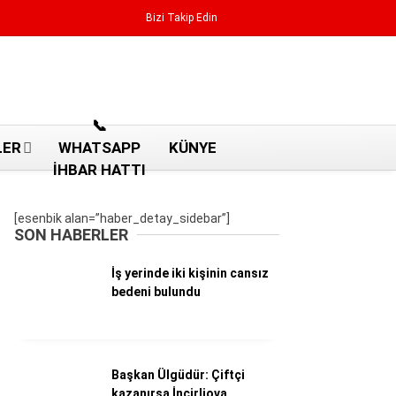
Bizi Takip Edin
Reklamı Geç
📞
LER
WHATSAPP
KÜNYE
İHBAR HATTI
[esenbik alan=”haber_detay_sidebar”]
SON HABERLER
İş yerinde iki kişinin cansız
bedeni bulundu
Aydın Haberleri
Başkan Ülgüdür: Çiftçi
Aydın nöbetçi eczaneler
kazanırsa İncirliova
Aydın Sinema salonları