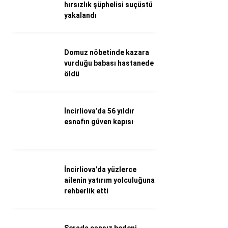
WhatsApp İhbar Hattı
hırsızlık şüphelisi suçüstü
yakalandı
Domuz nöbetinde kazara
Facebook
vurduğu babası hastanede
öldü
Instagram
İncirliova’da 56 yıldır
esnafın güven kapısı
Youtube
İncirliova’da yüzlerce
ailenin yatırım yolculuğuna
rehberlik etti