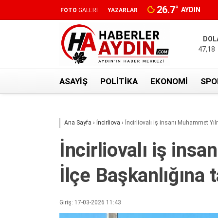
26.7
°
AYDIN
FOTO
GALERİ
YAZARLAR
DOL
47,18
ASAYIŞ
POLITIKA
EKONOMI
SPO
Ana Sayfa
›
İncirliova
›
İncirliovalı iş insanı Muhammet Yıl
İncirliovalı iş in
İlçe Başkanlığına t
Giriş: 17-03-2026 11:43