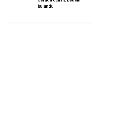
Serada cansız bedeni
bulundu