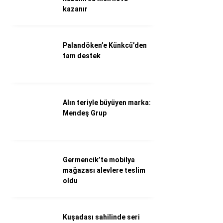
kazanır
Döviz Kurları
Hava Durumu
İletişim
Künye
Palandöken’e Künkcü’den
Nöbetçi Eczaneler
tam destek
Süper Lig Puan Durumu
Alın teriyle büyüyen marka:
Mendeş Grup
Germencik’te mobilya
mağazası alevlere teslim
oldu
Kuşadası sahilinde seri