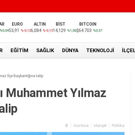
AR
EURO
ALTIN
BİST
BITCOIN
53,91
6,084
14,129
$64.703
%0,04
%-0,12
%-0,13
%1,06
%0,57
R
EĞITIM
SAĞLIK
DÜNYA
TEKNOLOJI
İLÇE
maz İlçe Başkanlığına talip
sanı Muhammet Yılmaz
alip
0
İncirliova
Manşet
Politika