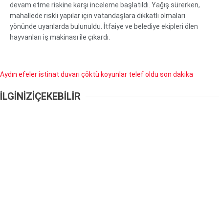
devam etme riskine karşı inceleme başlatıldı. Yağış sürerken,
mahallede riskli yapılar için vatandaşlara dikkatli olmaları
yönünde uyarılarda bulunuldu. İtfaiye ve belediye ekipleri ölen
hayvanları iş makinası ile çıkardı.
Aydın
efeler
istinat duvarı çöktü
koyunlar telef oldu
son dakika
İLGİNİZİ
ÇEKEBİLİR