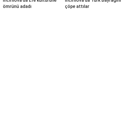
İncirliova’da Efe kültürüne
İncirliova’da Türk Bayrağını
ömrünü adadı
çöpe attılar