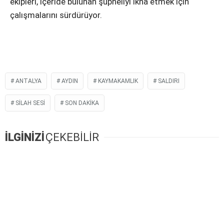
ekipleri, içeride bulunan şüpheliyi ikna etmek için
çalışmalarını sürdürüyor.
ANTALYA
AYDIN
KAYMAKAMLIK
SALDIRI
SILAH SESI
SON DAKIKA
İLGİNİZİ
ÇEKEBİLİR