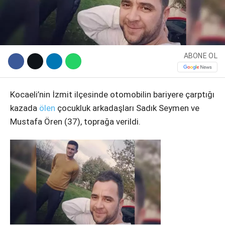
ABONE OL
Kocaeli’nin İzmit ilçesinde otomobilin bariyere çarptığı
kazada
ölen
çocukluk arkadaşları Sadık Seymen ve
Mustafa Ören (37), toprağa verildi.
WhatsApp İhbar Hattı
Facebook