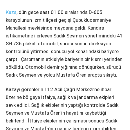
Instagram
Kaza
, dün gece saat 01.00 sıralarında D-605
Youtube
karayolunun İzmit ilçesi geçişi Çubukluosmaniye
Mahallesi mevkisinde meydana geldi. Kandıra
istikametine ilerleyen Sadık Seymen yönetimindeki 41
SH 736 plakalı otomobil, sürücüsünün direksiyon
kontrolünü yitirmesi sonucu yol kenarındaki bariyere
çarptı. Çarpmanın etkisiyle bariyerin bir kısmı yerinden
söküldü. Otomobil demir yığınına dönüşürken, sürücü
Sadık Seymen ve yolcu Mustafa Ören araçta sıkıştı.
Kazayı görenlerin 112 Acil Çağrı Merkezi’ne ihbarı
üzerine bölgeye itfaiye, sağlık ve jandarma ekipleri
sevk edildi. Sağlık ekiplerinin yaptığı kontrolde Sadık
Seymen ve Mustafa Ören’in hayatını kaybettiği
belirlendi. İtfaiye ekiplerinin çalışması sonucu Sadık
Seymen ve Mustafa’nın cansız bedeni otomobilden