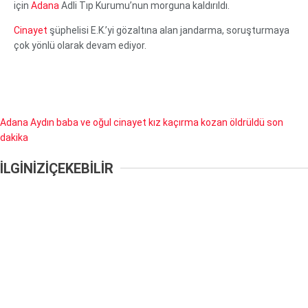
için
Adana
Adli Tıp Kurumu’nun morguna kaldırıldı.
Cinayet
şüphelisi E.K.’yi gözaltına alan jandarma, soruşturmaya
çok yönlü olarak devam ediyor.
Adana
Aydın
baba ve oğul
cinayet
kız kaçırma
kozan
öldrüldü
son
dakika
İLGİNİZİ
ÇEKEBİLİR