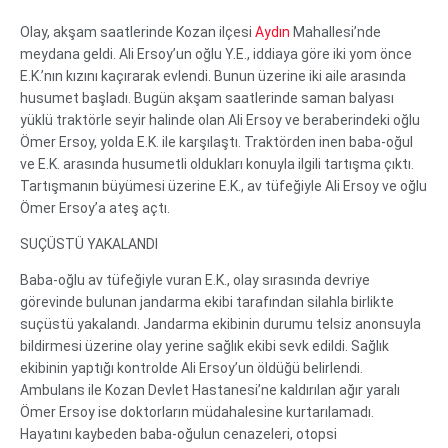
Olay, akşam saatlerinde Kozan ilçesi
Aydın
Mahallesi’nde
meydana geldi. Ali Ersoy’un oğlu Y.E., iddiaya göre iki yom önce
E.K.’nın kızını kaçırarak evlendi. Bunun üzerine iki aile arasında
husumet başladı. Bugün akşam saatlerinde saman balyası
yüklü traktörle seyir halinde olan Ali Ersoy ve beraberindeki oğlu
Ömer Ersoy, yolda E.K. ile karşılaştı. Traktörden inen baba-oğul
ve E.K. arasında husumetli oldukları konuyla ilgili tartışma çıktı.
Tartışmanın büyümesi üzerine E.K., av tüfeğiyle Ali Ersoy ve oğlu
Ömer Ersoy’a ateş açtı.
SUÇÜSTÜ YAKALANDI
Baba-oğlu av tüfeğiyle vuran E.K., olay sırasında devriye
görevinde bulunan jandarma ekibi tarafından silahla birlikte
suçüstü yakalandı. Jandarma ekibinin durumu telsiz anonsuyla
bildirmesi üzerine olay yerine sağlık ekibi sevk edildi. Sağlık
ekibinin yaptığı kontrolde Ali Ersoy’un öldüğü belirlendi.
Ambulans ile Kozan Devlet Hastanesi’ne kaldırılan ağır yaralı
Ömer Ersoy ise doktorların müdahalesine kurtarılamadı.
Hayatını kaybeden baba-oğulun cenazeleri, otopsi