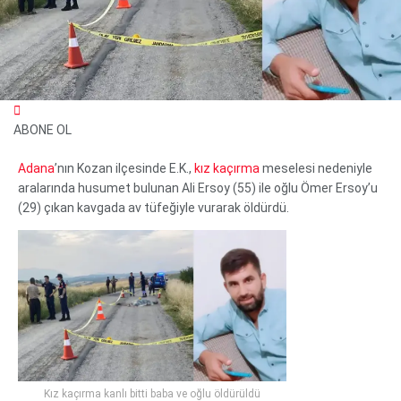
ABONE OL
Adana
’nın Kozan ilçesinde E.K.,
kız
kaçırma
meselesi nedeniyle
aralarında husumet bulunan Ali Ersoy (55) ile oğlu Ömer Ersoy’u
(29) çıkan kavgada av tüfeğiyle vurarak öldürdü.
WhatsApp İhbar Hattı
Facebook
Instagram
Youtube
Kız kaçırma kanlı bitti baba ve oğlu öldürüldü