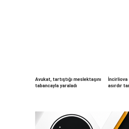
Avukat, tartıştığı meslektaşını
İncirliov
tabancayla yaraladı
asırdır ta