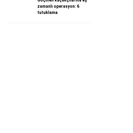
Göçmen kaçakçılarına eş
zamanlı operasyon: 6
tutuklama