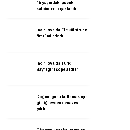
WhatsApp İhbar Hattı
15 yaşındaki çocuk
kalbinden bıçaklandı
İncirliova’da Efe kültürüne
Facebook
ömrünü adadı
Instagram
İncirliova’da Türk
Bayrağını çöpe attılar
Youtube
Doğum günü kutlamak için
gittiği evden cenazesi
çıktı