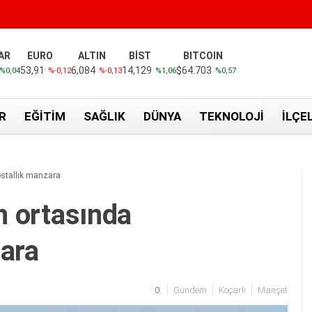
AR
EURO
ALTIN
BİST
BITCOIN
53,91
6,084
14,129
$64.703
%0,04
%-0,12
%-0,13
%1,06
%0,57
R
EĞITIM
SAĞLIK
DÜNYA
TEKNOLOJI
İLÇE
postallık manzara
in ortasında
zara
0
Gündem
Koçarlı
Manşet