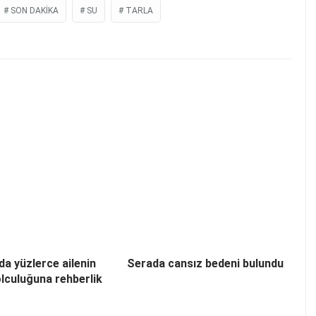
SON DAKIKA
SU
TARLA
’da yüzlerce ailenin
Serada cansız bedeni bulundu
olculuğuna rehberlik