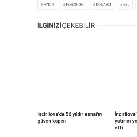
AYDIN
FLAMINGO
KOÇARLI
SEL
İLGİNİZİ
ÇEKEBİLİR
İncirliova’da 56 yıldır esnafın
İncirliova
güven kapısı
yatırım y
etti