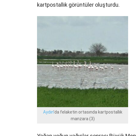
kartpostallık görüntüler oluşturdu.
Aydın
’da felaketin ortasında kartpostallık
manzara (3)
Yağan yoğun yağışlar sonrası Büyük Mende