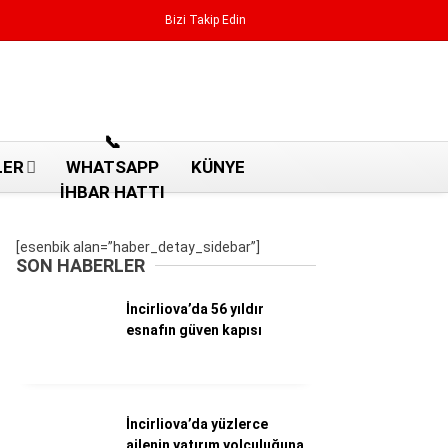
Bizi Takip Edin
Reklamı Geç
📞
LER
WHATSAPP
KÜNYE
İHBAR HATTI
[esenbik alan=”haber_detay_sidebar”]
SON HABERLER
İncirliova’da 56 yıldır
esnafın güven kapısı
Aydın Haberleri
İncirliova’da yüzlerce
Aydın nöbetçi eczaneler
ailenin yatırım yolculuğuna
Aydın Sinema salonları