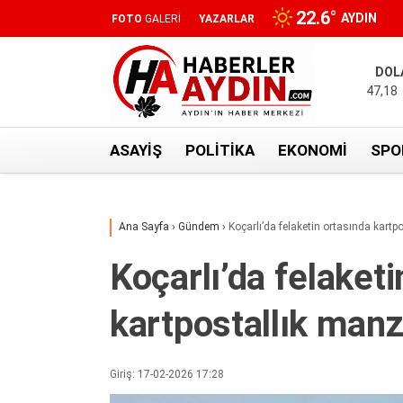
22.6
°
AYDIN
FOTO
GALERİ
YAZARLAR
DOL
47,18
ASAYIŞ
POLITIKA
EKONOMI
SPO
Ana Sayfa
›
Gündem
›
Koçarlı’da felaketin ortasında kart
Koçarlı’da felaket
kartpostallık man
Giriş: 17-02-2026 17:28