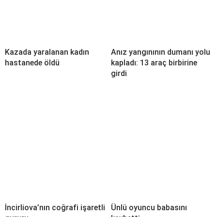
Kazada yaralanan kadın
Anız yangınının dumanı yolu
hastanede öldü
kapladı: 13 araç birbirine
girdi
İncirliova’nın coğrafi işaretli
Ünlü oyuncu babasını