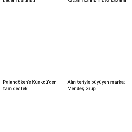
bedeni bulundu
kazanırsa İncirliova kazanır
Palandöken’e Künkcü’den
Alın teriyle büyüyen marka:
tam destek
Mendeş Grup