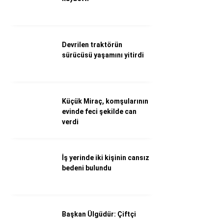
Döviz Kurları
Hava Durumu
İletişim
Künye
Devrilen traktörün
Nöbetçi Eczaneler
sürücüsü yaşamını yitirdi
Süper Lig Puan Durumu
Küçük Miraç, komşularının
evinde feci şekilde can
verdi
İş yerinde iki kişinin cansız
bedeni bulundu
Başkan Ülgüdür: Çiftçi