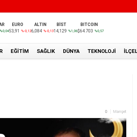
AR
EURO
ALTIN
BİST
BITCOIN
53,91
6,084
14,129
$64.703
%0,04
%-0,12
%-0,13
%1,06
%0,57
R
EĞITIM
SAĞLIK
DÜNYA
TEKNOLOJI
İLÇE
0
Manşet