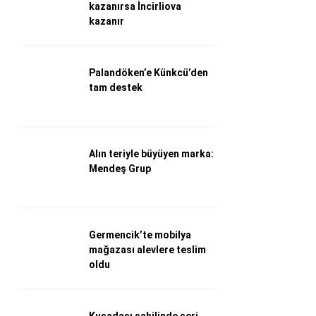
WhatsApp İhbar Hattı
kazanırsa İncirliova
kazanır
Palandöken’e Künkcü’den
Facebook
tam destek
Instagram
Alın teriyle büyüyen marka:
Mendeş Grup
Youtube
Germencik’te mobilya
mağazası alevlere teslim
oldu