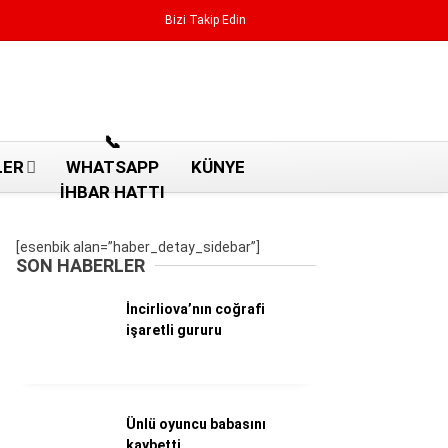
Bizi Takip Edin
Reklamı Geç
📞
LER
WHATSAPP
KÜNYE
İHBAR HATTI
[esenbik alan=”haber_detay_sidebar”]
SON HABERLER
İncirliova’nın coğrafi
işaretli gururu
Aydın Haberleri
Ünlü oyuncu babasını
Aydın nöbetçi eczaneler
kaybetti
Aydın Sinema salonları