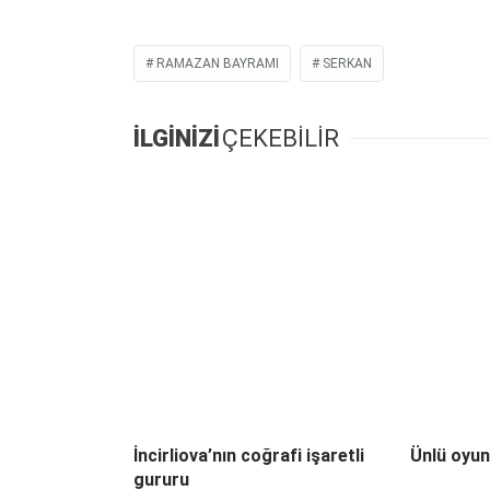
RAMAZAN BAYRAMI
SERKAN
İLGİNİZİ
ÇEKEBİLİR
İncirliova’nın coğrafi işaretli
Ünlü oyun
gururu