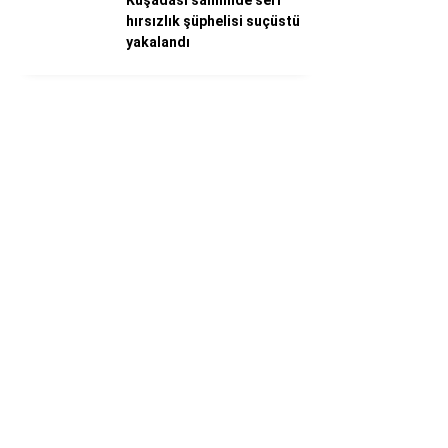
Kuşadası sahilinde seri
hırsızlık şüphelisi suçüstü
yakalandı