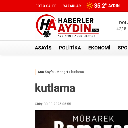
35.2
°
AYDIN
FOTO
GALERİ
YAZARLAR
DOL
47,18
ASAYIŞ
POLITIKA
EKONOMI
SPO
Ana Sayfa
›
Manşet
›
kutlama
kutlama
Giriş: 30-03-2025 06:55