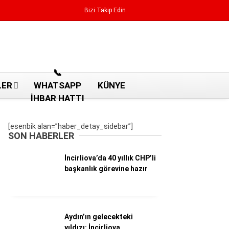
Bizi Takip Edin
Reklamı Geç
📞
LER
WHATSAPP
KÜNYE
İHBAR HATTI
[esenbik alan=”haber_detay_sidebar”]
SON HABERLER
İncirliova’da 40 yıllık CHP’li
başkanlık görevine hazır
Aydın Haberleri
Aydın’ın gelecekteki
Aydın nöbetçi eczaneler
yıldızı: İncirliova
Aydın Sinema salonları