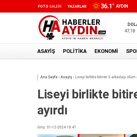
36.1
°
AYDIN
FOTO
GALERİ
YAZARLAR
DOL
47,18
ASAYIŞ
POLITIKA
EKONOMI
SPO
Ana Sayfa
›
Asayiş
›
Liseyi birlikte bitiren 5 arkadaşı ölüm 
Liseyi birlikte bit
ayırdı
Giriş: 01-12-2024 18:47