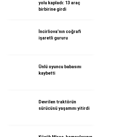
WhatsApp İhbar Hattı
yolu kapladı: 13 araç
birbirine girdi
İncirliova’nın coğrafi
Facebook
işaretli gururu
Instagram
Ünlü oyuncu babasını
kaybetti
Youtube
Devrilen traktörün
sürücüsü yaşamını yitirdi