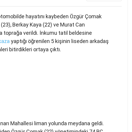
 otomobilde hayatını kaybeden Özgür Çomak
 (23), Berkay Kaya (22) ve Murat Can
a toprağa verildi. İnkumu tatil beldesine
kaza
yaptığı öğrenilen 5 kişinin liseden arkadaş
ri bitirdikleri ortaya çıktı.
ınarı Mahallesi liman yolunda meydana geldi.
 giden Özgür Çomak (22) yönetimindeki 74 BC