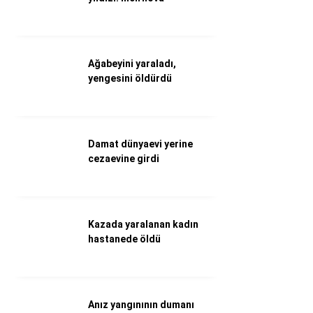
Döviz Kurları
Hava Durumu
İletişim
Künye
Ağabeyini yaraladı,
Nöbetçi Eczaneler
yengesini öldürdü
Süper Lig Puan Durumu
Damat dünyaevi yerine
cezaevine girdi
Kazada yaralanan kadın
hastanede öldü
Anız yangınının dumanı