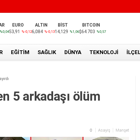
AR
EURO
ALTIN
BİST
BITCOIN
53,91
6,084
14,129
$64.703
%0,04
%-0,12
%-0,13
%1,06
%0,57
R
EĞITIM
SAĞLIK
DÜNYA
TEKNOLOJI
İLÇE
ayırdı
iren 5 arkadaşı ölüm
0
Asayiş
Manşet