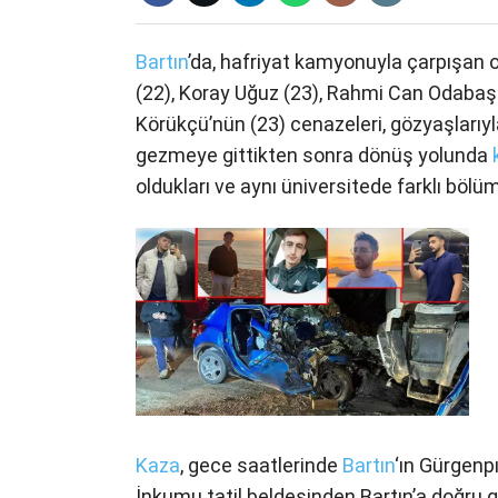
Bartın
’da, hafriyat kamyonuyla çarpışan
(22), Koray Uğuz (23), Rahmi Can Odabaş
Körükçü’nün (23) cenazeleri, gözyaşlarıyl
gezmeye gittikten sonra dönüş yolunda
oldukları ve aynı üniversitede farklı bölümle
Kaza
, gece saatlerinde
Bartın
‘ın Gürgenp
İnkumu tatil beldesinden Bartın’a doğru