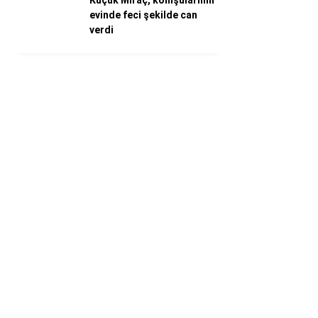
Küçük Miraç, komşularının
evinde feci şekilde can
verdi