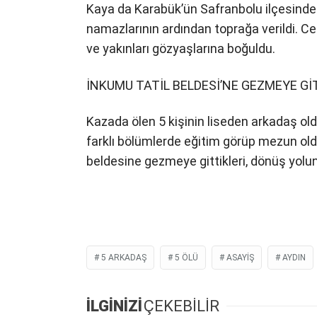
Kaya da Karabük’ün Safranbolu ilçesinde 
namazlarının ardından toprağa verildi. Ce
ve yakınları gözyaşlarına boğuldu.
İNKUMU TATİL BELDESİ’NE GEZMEYE Gİ
Kazada ölen 5 kişinin liseden arkadaş old
farklı bölümlerde eğitim görüp mezun oldu
beldesine gezmeye gittikleri, dönüş yolund
5 ARKADAŞ
5 ÖLÜ
ASAYIŞ
AYDIN
İLGİNİZİ
ÇEKEBİLİR