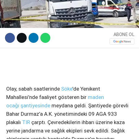
ABONE OL
WhatsApp İhbar Hattı
Olay, sabah saatlerinde
Söke
’de Yenikent
Mahallesi’nde faaliyet gösteren bir
maden
ocağı
şantiyesinde
meydana geldi. Şantiyede görevli
Bahar Durmaz’a A.K. yönetimindeki 09 AGA 933
Facebook
plakalı
TIR
çarptı. Çevredekilerin ihbarı üzerine kaza
yerine jandarma ve sağlık ekipleri sevk edildi. Sağlık