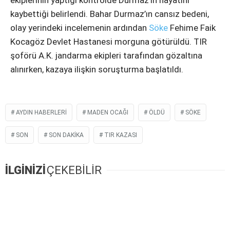
ekiplerinin yaptığı kontrolde Durmaz’ın hayatını
Instagram
kaybettiği belirlendi. Bahar Durmaz’ın cansız bedeni,
olay yerindeki incelemenin ardından
Söke
Fehime Faik
Youtube
Kocagöz Devlet Hastanesi morguna götürüldü. TIR
şoförü A.K. jandarma ekipleri tarafından gözaltına
alınırken, kazaya ilişkin soruşturma başlatıldı.
AYDIN HABERLERI
MADEN OCAĞI
ÖLDÜ
SÖKE
SON
SON DAKIKA
TIR KAZASI
İLGİNİZİ
ÇEKEBİLİR