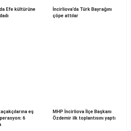
’da Efe kültürüne
İncirliova’da Türk Bayrağını
dadı
çöpe attılar
açakçılarına eş
MHP İncirliova İlçe Başkanı
perasyon: 6
Özdemir ilk toplantısını yaptı
a