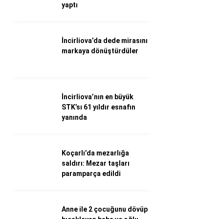
WhatsApp İhbar Hattı
yaptı
İncirliova’da dede mirasını
markaya dönüştürdüler
Facebook
İncirliova’nın en büyük
Instagram
STK’sı 61 yıldır esnafın
yanında
Youtube
Koçarlı’da mezarlığa
saldırı: Mezar taşları
paramparça edildi
Anne ile 2 çocuğunu dövüp