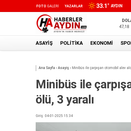
33.1
°
AYDIN
FOTO
GALERİ
YAZARLAR
DOL
47,18
ASAYIŞ
POLITIKA
EKONOMI
SPO
Ana Sayfa
›
Asayiş
›
Minibüs ile çarpışan otomobil alev aldı
Minibüs ile çarpışa
ölü, 3 yaralı
Giriş: 04-01-2025 15:34