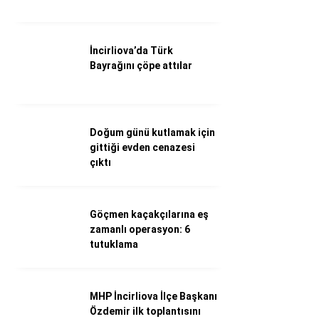
Döviz Kurları
Hava Durumu
İletişim
İncirliova’da Türk
Künye
Bayrağını çöpe attılar
Nöbetçi Eczaneler
Süper Lig Puan Durumu
Doğum günü kutlamak için
gittiği evden cenazesi
çıktı
Göçmen kaçakçılarına eş
zamanlı operasyon: 6
tutuklama
MHP İncirliova İlçe Başkanı
Özdemir ilk toplantısını