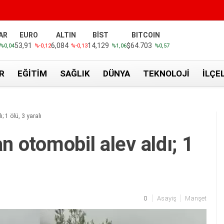
AR
EURO
ALTIN
BİST
BITCOIN
53,91
6,084
14,129
$64.703
%0,04
%-0,12
%-0,13
%1,06
%0,57
R
EĞITIM
SAĞLIK
DÜNYA
TEKNOLOJI
İLÇE
; 1 ölü, 3 yaralı
n otomobil alev aldı; 1
0
Asayiş
Manşet