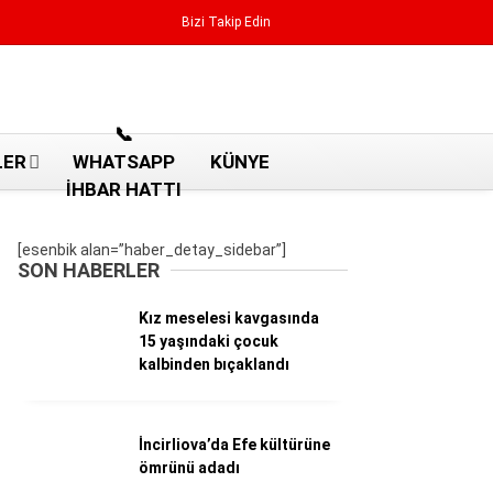
Bizi Takip Edin
Reklamı Geç
📞
LER
WHATSAPP
KÜNYE
İHBAR HATTI
[esenbik alan=”haber_detay_sidebar”]
SON HABERLER
Kız meselesi kavgasında
15 yaşındaki çocuk
kalbinden bıçaklandı
İncirliova’da Efe kültürüne
Aydın Haberleri
ömrünü adadı
Aydın nöbetçi eczaneler
Aydın Sinema salonları