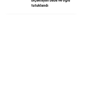
bıçaklayan baba ve oğlu
tutuklandı