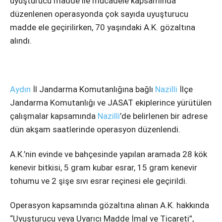
uyuşturucu madde ile mücadele kapsamında
Instagram
düzenlenen operasyonda çok sayıda uyuşturucu
madde ele geçirilirken, 70 yaşındaki A.K. gözaltına
Youtube
alındı.
Aydın
İl Jandarma Komutanlığına bağlı
Nazilli
İlçe
Jandarma Komutanlığı ve JASAT ekiplerince yürütülen
çalışmalar kapsamında
Nazilli
’de belirlenen bir adrese
dün akşam saatlerinde operasyon düzenlendi.
A.K.’nin evinde ve bahçesinde yapılan aramada 28 kök
kenevir bitkisi, 5 gram kubar esrar, 15 gram kenevir
tohumu ve 2 şişe sıvı esrar reçinesi ele geçirildi.
Operasyon kapsamında gözaltına alınan A.K. hakkında
“Uyuşturucu veya Uyarıcı Madde İmal ve Ticareti”,