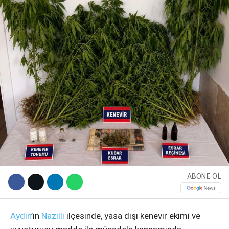
WhatsApp İhbar Hattı
ABONE OL
Facebook
Aydın
’ın
Nazilli
ilçesinde, yasa dışı kenevir ekimi ve