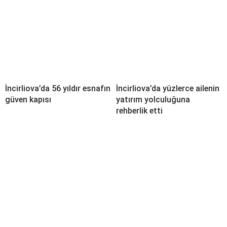
İncirliova’da 56 yıldır esnafın
İncirliova’da yüzlerce ailenin
güven kapısı
yatırım yolculuğuna
rehberlik etti