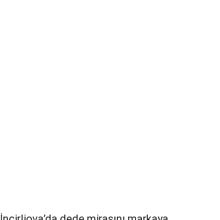
İncirliova’da dede mirasını markaya