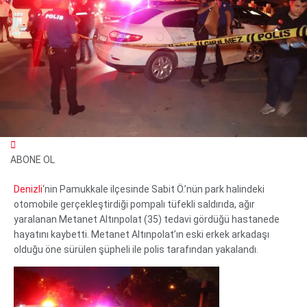
ABONE OL
Denizli
‘nin Pamukkale ilçesinde Sabit Ö.’nün park halindeki
WhatsApp İhbar Hattı
otomobile gerçekleştirdiği pompalı tüfekli saldırıda, ağır
yaralanan Metanet Altınpolat (35) tedavi gördüğü hastanede
hayatını kaybetti. Metanet Altınpolat’ın eski erkek arkadaşı
olduğu öne sürülen şüpheli ile polis tarafından yakalandı.
Facebook
Instagram
Youtube