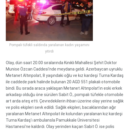
Pompalı tüfekli saldırıda yaralanan kadın yaşamını
yitirdi
Olay, dün saat 20.00 sıralarında Kınıklı Mahallesi Şehit Doktor
Munise Özcan Caddesi’nde meydana geldi. Azerbaycan uyruklu
Metanet Altınpolat, 8 yaşındaki oğlu ve kız kardeşi Turna Kardaş
ile caddede park halinde bulunan 20 AGD 551 plakalı otomobile
bindi. Bu sırada araca yaklaşan Metanet Altınpolat’ın eski erkek
arkadaşı olduğu öne sürülen Sabit Ö., pompalı tüfekle otomobile
art arda ateş etti. Çevredekilerin ihbarı üzerine olay yerine sağlık
ve polis ekipleri sevk edildi. Sağlık ekipleri, bacaklarından ağır
yaralanan Metanet Altınpolat ile kolundan yaralanan kız kardeşi
Turna Kardaş’ı ambulansla Pamukkale Üniversitesi
Hastanesi’ne kaldırdı. Olay yerinden kaçan Sabit Ö. ise polis