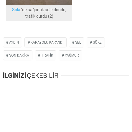
Söke
’de sağanak sele döndü,
trafik durdu (2)
AYDIN
KARAYOLU KAPANDI
SEL
SÖKE
SON DAKIKA
TRAFIK
YAĞMUR
İLGİNİZİ
ÇEKEBİLİR