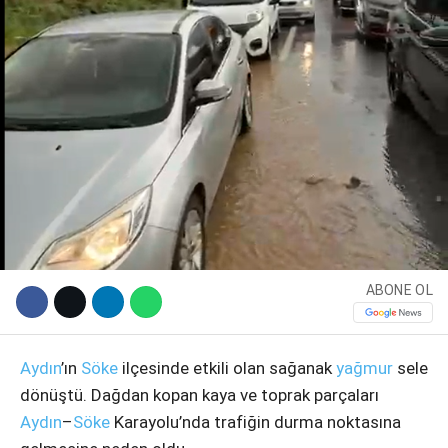
WhatsApp İhbar Hattı
ABONE OL
Aydın
’ın
Söke
ilçesinde etkili olan sağanak
yağmur
sele
Facebook
dönüştü. Dağdan kopan kaya ve toprak parçaları
Aydın
–
Söke
Karayolu’nda trafiğin durma noktasına