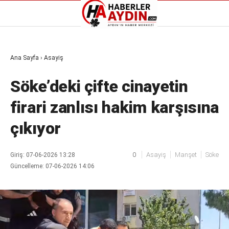
Reklamı Geç
Ana Sayfa
›
Asayiş
GALERİ
YAZARLAR
Aydın Haberleri
Söke’deki çifte cinayetin
Aydın nöbetçi eczaneler
firari zanlısı hakim karşısına
Aydın Sinema salonları
Aydın Haberleri
Döviz Kurları
Aydın nöbetçi eczaneler
çıkıyor
Hava Durumu
Aydın Sinema salonları
İletişim
Döviz Kurları
Künye
0
Asayiş
Manşet
Söke
Giriş: 07-06-2026 13:28
Hava Durumu
Nöbetçi Eczaneler
Güncelleme: 07-06-2026 14:06
İletişim
Süper Lig Puan Durumu
Künye
Nöbetçi Eczaneler
Süper Lig Puan Durumu