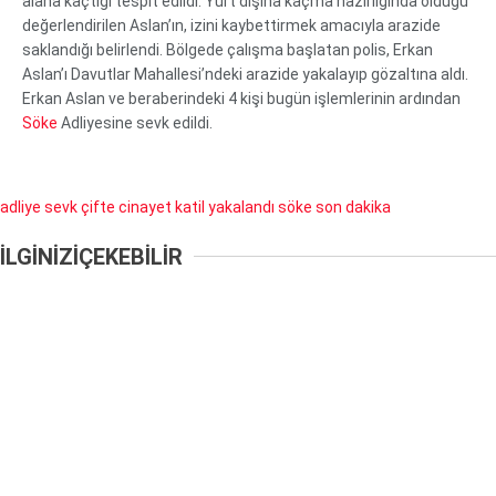
alana kaçtığı tespit edildi. Yurt dışına kaçma hazırlığında olduğu
değerlendirilen Aslan’ın, izini kaybettirmek amacıyla arazide
saklandığı belirlendi. Bölgede çalışma başlatan polis, Erkan
Aslan’ı Davutlar Mahallesi’ndeki arazide yakalayıp gözaltına aldı.
Erkan Aslan ve beraberindeki 4 kişi bugün işlemlerinin ardından
Söke
Adliyesine sevk edildi.
adliye sevk
çifte cinayet
katil yakalandı
söke
son dakika
İLGİNİZİ
ÇEKEBİLİR