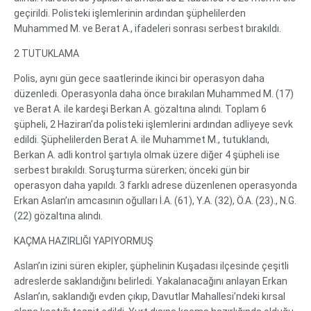
geçirildi. Polisteki işlemlerinin ardından şüphelilerden
Muhammed M. ve Berat A., ifadeleri sonrası serbest bırakıldı.
2 TUTUKLAMA
Polis, aynı gün gece saatlerinde ikinci bir operasyon daha
düzenledi. Operasyonla daha önce bırakılan Muhammed M. (17)
ve Berat A. ile kardeşi Berkan A. gözaltına alındı. Toplam 6
şüpheli, 2 Haziran’da polisteki işlemlerini ardından adliyeye sevk
edildi. Şüphelilerden Berat A. ile Muhammet M., tutuklandı,
Berkan A. adli kontrol şartıyla olmak üzere diğer 4 şüpheli ise
serbest bırakıldı. Soruşturma sürerken; önceki gün bir
operasyon daha yapıldı. 3 farklı adrese düzenlenen operasyonda
Erkan Aslan’ın amcasının oğulları İ.A. (61), Y.A. (32), Ö.A. (23)., N.G.
(22) gözaltına alındı.
KAÇMA HAZIRLIĞI YAPIYORMUŞ
Aslan’ın izini süren ekipler, şüphelinin Kuşadası ilçesinde çeşitli
adreslerde saklandığını belirledi. Yakalanacağını anlayan Erkan
Aslan’ın, saklandığı evden çıkıp, Davutlar Mahallesi’ndeki kırsal