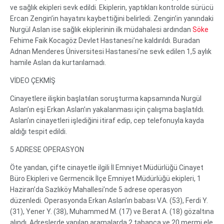
ve sağlık ekipleri sevk edildi. Ekiplerin, yaptıkları kontrolde sürücü
Ercan Zengin’in hayatını kaybettiğini belirledi. Zengin’in yanındaki
Nurgül Aslan ise sağlık ekiplerinin ilk müdahalesi ardından
Söke
Fehime Faik Kocagöz Devlet Hastanesi’ne kaldırıldı. Buradan
Adnan Menderes Üniversitesi Hastanesi’ne sevk edilen 1,5 aylık
hamile Aslan da kurtarılamadı.
VİDEO ÇEKMİŞ
Cinayetlere ilişkin başlatılan soruşturma kapsamında Nurgül
Aslan’ın eşi Erkan Aslan’ın yakalanması için çalışma başlatıldı.
Aslan’ın cinayetleri işlediğini itiraf edip, cep telefonuyla kayda
aldığı tespit edildi.
5 ADRESE OPERASYON
Öte yandan, çifte cinayetle ilgili İl Emniyet Müdürlüğü Cinayet
Büro Ekipleri ve Germencik İlçe Emniyet Müdürlüğü ekipleri, 1
Haziran’da Sazlıköy Mahallesi’nde 5 adrese operasyon
düzenledi. Operasyonda Erkan Aslan’ın babası V.A. (53), Ferdi Y.
(31), Yener Y. (38), Muhammed M. (17) ve Berat A. (18) gözaltına
alındı. Adreslerde yapılan aramalarda 2 tabanca ve 20 mermi ele