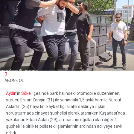
ABONE OL
WhatsApp İhbar Hattı
Aydın
‘ın
Söke
ilçesinde park halindeki otomobile düzenlenen,
sürücü Ercan Zengin (31) ile yanındaki 1,5 aylık hamile Nurgül
Aslan’ın (25) hayatını kaybettiği silahlı saldırıya ilişkin
soruşturmada cinayet şüphelisi olarak aranırken Kuşadası’nda
Facebook
yakalanan Erkan Aslan (29), amcasının oğulları olan diğer 4
Instagram
şüpheli ile birlikte polisteki işlemlerinin ardından adliyeye sevk
Youtube
edildi.