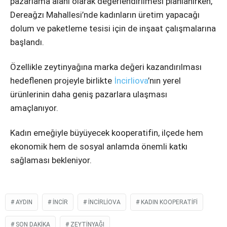
pazarlama alanı olarak değerlendirilmesi planlanırken,
Dereağzı Mahallesi’nde kadınların üretim yapacağı
dolum ve paketleme tesisi için de inşaat çalışmalarına
başlandı.
Özellikle zeytinyağına marka değeri kazandırılması
hedeflenen projeyle birlikte
İncirliova
’nın yerel
ürünlerinin daha geniş pazarlara ulaşması
amaçlanıyor.
Kadın emeğiyle büyüyecek kooperatifin, ilçede hem
ekonomik hem de sosyal anlamda önemli katkı
sağlaması bekleniyor.
AYDIN
INCIR
INCIRLIOVA
KADIN KOOPERATIFI
SON DAKIKA
ZEYTINYAĞI