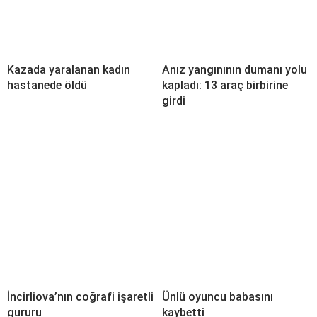
Kazada yaralanan kadın
Anız yangınının dumanı yolu
hastanede öldü
kapladı: 13 araç birbirine
girdi
İncirliova’nın coğrafi işaretli
Ünlü oyuncu babasını
gururu
kaybetti