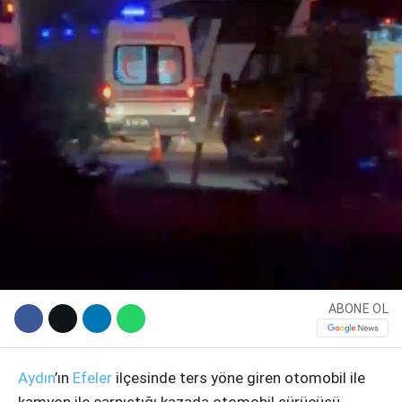
WhatsApp İhbar Hattı
ABONE OL
Facebook
Aydın
’ın
Efeler
ilçesinde ters yöne giren otomobil ile
kamyon ile çarpıştığı kazada otomobil sürücüsü