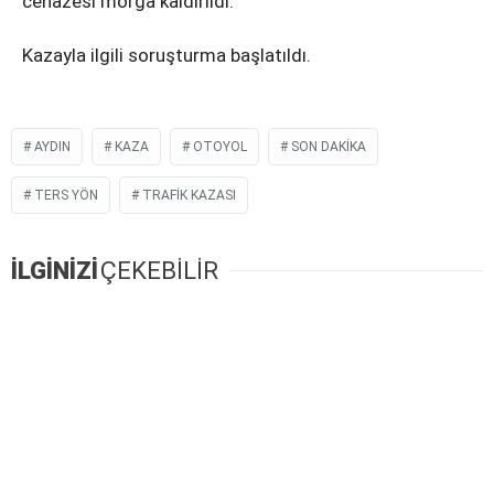
cenazesi morga kaldırıldı.
Kazayla ilgili soruşturma başlatıldı.
AYDIN
KAZA
OTOYOL
SON DAKIKA
TERS YÖN
TRAFIK KAZASI
İLGİNİZİ
ÇEKEBİLİR