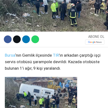
ABONE OL
Bursa
‘nın Gemlik ilçesinde
TIR
’ın arkadan çarptığı işçi
servis otobüsü şarampole devrildi. Kazada otobüste
WhatsApp İhbar Hattı
bulunan 1’i ağır, 9 kişi yaralandı.
Facebook