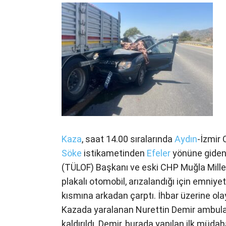
Kaza
, saat 14.00 sıralarında
Aydın
-İzmir
Söke
istikametinden
Efeler
yönüne giden 
(TÜLOF) Başkanı ve eski CHP Muğla Millet
plakalı otomobil, arızalandığı için emniye
kısmına arkadan çarptı. İhbar üzerine olay
Kazada yaralanan Nurettin Demir ambul
kaldırıldı. Demir, burada yapılan ilk müda