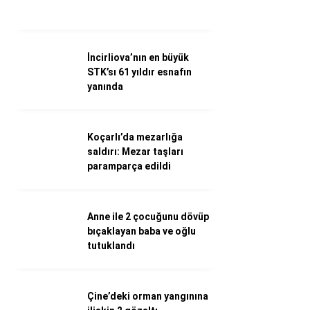
WhatsApp İhbar Hattı
İncirliova’nın en büyük
STK’sı 61 yıldır esnafın
Facebook
yanında
Koçarlı’da mezarlığa
Instagram
saldırı: Mezar taşları
paramparça edildi
Youtube
Anne ile 2 çocuğunu dövüp
bıçaklayan baba ve oğlu
tutuklandı
Çine’deki orman yangınına