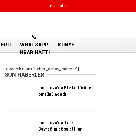
Bizi Takip Edin
Reklamı Geç
📞
LER
WHATSAPP
KÜNYE
İHBAR HATTI
[esenbik alan=”haber_detay_sidebar”]
SON HABERLER
İncirliova’da Efe kültürüne
ömrünü adadı
İncirliova’da Türk
Aydın Haberleri
Bayrağını çöpe attılar
Aydın nöbetçi eczaneler
Aydın Sinema salonları