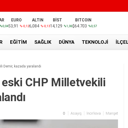
AR
EURO
ALTIN
BİST
BITCOIN
53,91
6,084
14,129
$64.703
%0,04
%-0,12
%-0,13
%1,06
%0,57
R
EĞITIM
SAĞLIK
DÜNYA
TEKNOLOJI
İLÇE
li Demir, kazada yaralandı
eski CHP Milletvekili
landı
0
Asayiş
İncirliova
Manşet