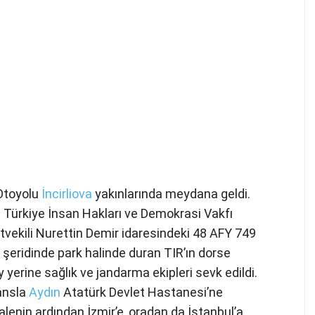
 Otoyolu
İncirliova
yakınlarında meydana geldi.
Türkiye İnsan Hakları ve Demokrasi Vakfı
vekili Nurettin Demir idaresindeki 48 AFY 749
t şeridinde park halinde duran TIR’ın dorse
 yerine sağlık ve jandarma ekipleri sevk edildi.
ansla
Aydın
Atatürk Devlet Hastanesi’ne
halenin ardından İzmir’e, oradan da İstanbul’a