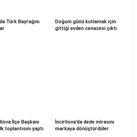
’da Türk Bayrağını
Doğum günü kutlamak için
lar
gittiği evden cenazesi çıktı
liova İlçe Başkanı
İncirliova’da dede mirasını
k toplantısını yaptı
markaya dönüştürdüler