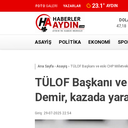
23.1
°
AYDIN
FOTO
GALERİ
YAZARLAR
DOL
47,18
ASAYIŞ
POLITIKA
EKONOMI
SPO
Ana Sayfa
›
Asayiş
›
TÜLOF Başkanı ve eski CHP Milletveki
TÜLOF Başkanı ve 
Demir, kazada yara
Giriş: 29-07-2025 22:54