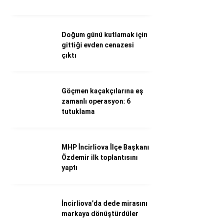
Döviz Kurları
Hava Durumu
İletişim
Doğum günü kutlamak için
Künye
gittiği evden cenazesi
Nöbetçi Eczaneler
çıktı
Süper Lig Puan Durumu
Göçmen kaçakçılarına eş
zamanlı operasyon: 6
tutuklama
MHP İncirliova İlçe Başkanı
Özdemir ilk toplantısını
yaptı
İncirliova’da dede mirasını
markaya dönüştürdüler