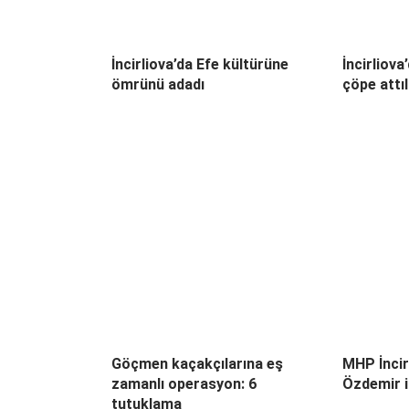
İncirliova’da Efe kültürüne
İncirliova
ömrünü adadı
çöpe attı
Göçmen kaçakçılarına eş
MHP İncir
zamanlı operasyon: 6
Özdemir il
tutuklama