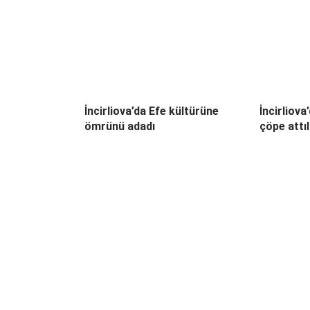
İncirliova’da Efe kültürüne
İncirliova
ömrünü adadı
çöpe attı