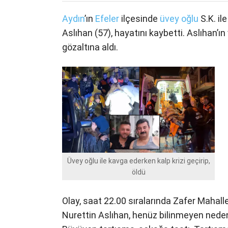
Aydın
’ın
Efeler
ilçesinde
üvey oğlu
S.K. il
Aslıhan (57), hayatını kaybetti. Aslıhan’ın
gözaltına aldı.
Üvey oğlu ile kavga ederken kalp krizi geçirip,
öldü
Olay, saat 22.00 sıralarında Zafer Maha
Nurettin Aslıhan, henüz bilinmeyen ned