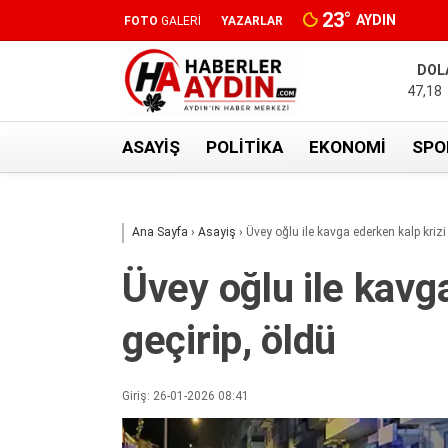
23
°
AYDIN
FOTO
GALERİ
YAZARLAR
DOL
47,18
ASAYIŞ
POLITIKA
EKONOMI
SPO
Ana Sayfa
›
Asayiş
›
Üvey oğlu ile kavga ederken kalp krizi 
Üvey oğlu ile kavg
geçirip, öldü
Giriş: 26-01-2026 08:41