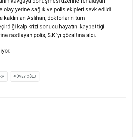
manın kavgaya dönüşmesi üzerine fenalaşan
e olay yerine sağlık ve polis ekipleri sevk edildi.
kaldırılan Aslıhan, doktorların tüm
rdiği kalp krizi sonucu hayatını kaybettiği
ne rastlayan polis, S.K.’yı gözaltına aldı.
iyor.
IKA
ÜVEY OĞLU