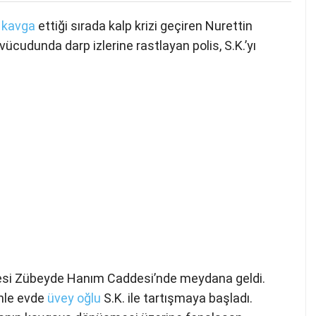
e
kavga
ettiği sırada kalp krizi geçiren Nurettin
 vücudunda darp izlerine rastlayan polis, S.K.’yı
llesi Zübeyde Hanım Caddesi’nde meydana geldi.
enle evde
üvey oğlu
S.K. ile tartışmaya başladı.