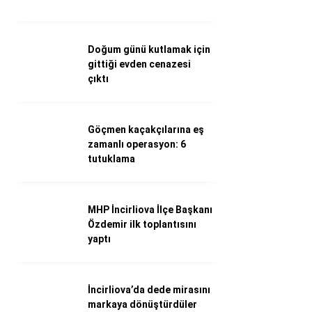
Döviz Kurları
Hava Durumu
İletişim
Doğum günü kutlamak için
Künye
gittiği evden cenazesi
Nöbetçi Eczaneler
çıktı
Süper Lig Puan Durumu
Göçmen kaçakçılarına eş
zamanlı operasyon: 6
tutuklama
MHP İncirliova İlçe Başkanı
Özdemir ilk toplantısını
yaptı
İncirliova’da dede mirasını
markaya dönüştürdüler