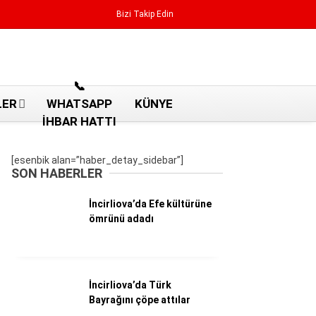
Bizi Takip Edin
Reklamı Geç
📞
LER
WHATSAPP
KÜNYE
İHBAR HATTI
[esenbik alan=”haber_detay_sidebar”]
SON HABERLER
İncirliova’da Efe kültürüne
ömrünü adadı
İncirliova’da Türk
Aydın Haberleri
Bayrağını çöpe attılar
Aydın nöbetçi eczaneler
Aydın Sinema salonları