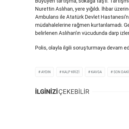
Büyüyen tartışma, sokağa taştı. Tartış
Nurettin Aslıhan, yere yığıldı. İhbar üzerin
Ambulans ile Atatürk Devlet Hastanesi’ne 
müdahalelerine rağmen kurtarılamadı. Geçi
belirlenen Aslıhan’ın vücudunda darp izleri
Polis, olayla ilgili soruşturmaya devam ed
AYDIN
KALP KRIZI
KAVGA
SON DAK
İLGİNİZİ
ÇEKEBİLİR