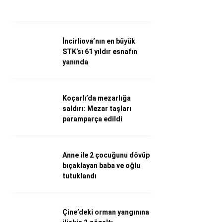
WhatsApp İhbar Hattı
İncirliova’nın en büyük
STK’sı 61 yıldır esnafın
Facebook
yanında
Koçarlı’da mezarlığa
Instagram
saldırı: Mezar taşları
paramparça edildi
Youtube
Anne ile 2 çocuğunu dövüp
bıçaklayan baba ve oğlu
tutuklandı
Çine’deki orman yangınına