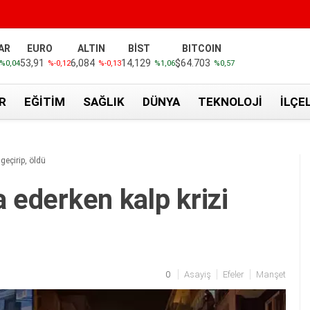
AR
EURO
ALTIN
BİST
BITCOIN
53,91
6,084
14,129
$64.703
%0,04
%-0,12
%-0,13
%1,06
%0,57
R
EĞITIM
SAĞLIK
DÜNYA
TEKNOLOJI
İLÇE
geçirip, öldü
a ederken kalp krizi
0
Asayiş
Efeler
Manşet