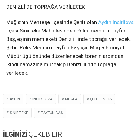
DENİZLİ’DE TOPRAĞA VERİLECEK
Muğla’nın Menteşe ilçesinde Şehit olan
Aydın
İncirliova
ilçesi Sınırteke Mahallesinden Polis memuru Tayfun
Baş, eşinin memleketi Denizli ilinde toprağa verilecek.
Şehit Polis Memuru Tayfun Baş için Muğla Emniyet
Müdürlüğü önünde düzenlenecek törenin ardından
ikindi namazına müteakip Denizli ilinde toprağa
verilecek.
AYDIN
INCIRLIOVA
MUĞLA
ŞEHIT POLIS
SINIRTEKE
TAYFUN BAŞ
İLGİNİZİ
ÇEKEBİLİR