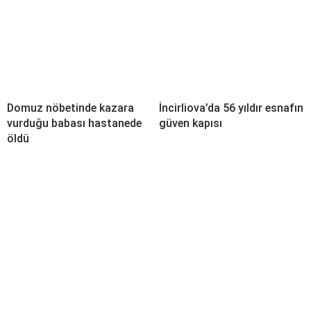
Domuz nöbetinde kazara
İncirliova’da 56 yıldır esnafın
vurduğu babası hastanede
güven kapısı
öldü