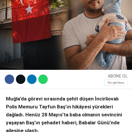
ABONE OL
WhatsApp İhbar Hattı
Muğla’da görevi sırasında şehit düşen İncirliovalı
Polis Memuru Tayfun Baş’ın hikâyesi yürekleri
Facebook
dağladı. Henüz 28 Mayıs’ta baba olmanın sevincini
yaşayan Baş’ın şehadet haberi, Babalar Günü’nde
ailesine ulaştı.