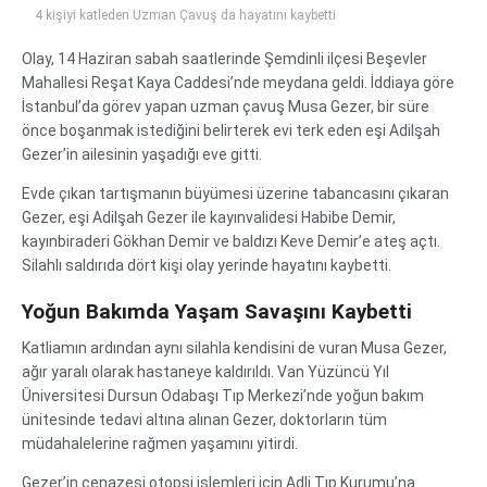
4 kişiyi katleden Uzman Çavuş da hayatını kaybetti
Olay, 14 Haziran sabah saatlerinde Şemdinli ilçesi Beşevler
Mahallesi Reşat Kaya Caddesi’nde meydana geldi. İddiaya göre
İstanbul’da görev yapan uzman çavuş Musa Gezer, bir süre
önce boşanmak istediğini belirterek evi terk eden eşi Adilşah
Gezer’in ailesinin yaşadığı eve gitti.
Evde çıkan tartışmanın büyümesi üzerine tabancasını çıkaran
Gezer, eşi Adilşah Gezer ile kayınvalidesi Habibe Demir,
kayınbiraderi Gökhan Demir ve baldızı Keve Demir’e ateş açtı.
Silahlı saldırıda dört kişi olay yerinde hayatını kaybetti.
Yoğun Bakımda Yaşam Savaşını Kaybetti
Katliamın ardından aynı silahla kendisini de vuran Musa Gezer,
ağır yaralı olarak hastaneye kaldırıldı. Van Yüzüncü Yıl
Üniversitesi Dursun Odabaşı Tıp Merkezi’nde yoğun bakım
ünitesinde tedavi altına alınan Gezer, doktorların tüm
müdahalelerine rağmen yaşamını yitirdi.
Gezer’in cenazesi otopsi işlemleri için Adli Tıp Kurumu’na