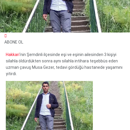
ABONE OL
Hakkari
‘nin Şemdinli ilçesinde eşi ve eşinin ailesinden 3 kişiyi
silahla öldürdükten sonra aynı silahla intihara teşebbüs eden
uzman çavuş Musa Gezer, tedavi gördüğü hastanede yaşamını
yitirdi.
WhatsApp İhbar Hattı
Facebook
Instagram
Youtube