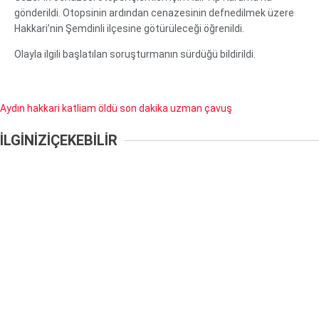
gönderildi. Otopsinin ardından cenazesinin defnedilmek üzere
Hakkari’nin Şemdinli ilçesine götürüleceği öğrenildi.
Olayla ilgili başlatılan soruşturmanın sürdüğü bildirildi.
Aydın
hakkari
katliam
öldü
son dakika
uzman çavuş
İLGİNİZİ
ÇEKEBİLİR