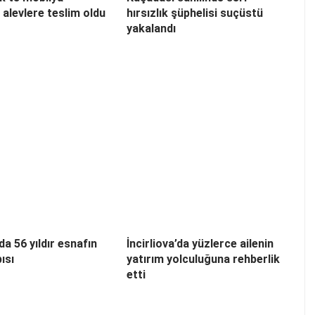
alevlere teslim oldu
hırsızlık şüphelisi suçüstü
yakalandı
’da 56 yıldır esnafın
İncirliova’da yüzlerce ailenin
ısı
yatırım yolculuğuna rehberlik
etti