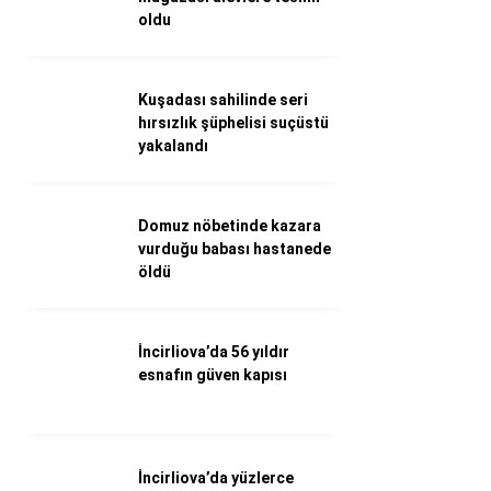
oldu
Döviz Kurları
Hava Durumu
İletişim
Künye
Kuşadası sahilinde seri
Nöbetçi Eczaneler
hırsızlık şüphelisi suçüstü
Süper Lig Puan Durumu
yakalandı
Domuz nöbetinde kazara
vurduğu babası hastanede
öldü
İncirliova’da 56 yıldır
esnafın güven kapısı
İncirliova’da yüzlerce