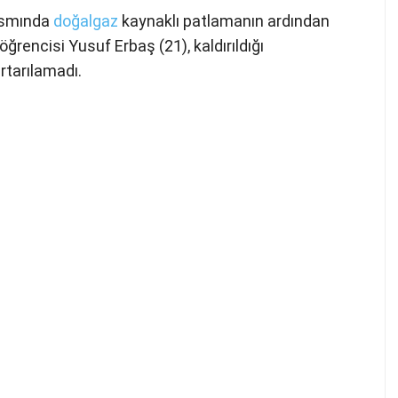
kısmında
doğalgaz
kaynaklı patlamanın ardından
ğrencisi Yusuf Erbaş (21), kaldırıldığı
tarılamadı.