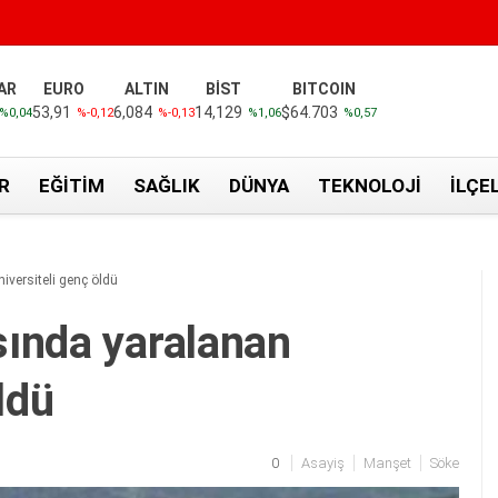
AR
EURO
ALTIN
BİST
BITCOIN
53,91
6,084
14,129
$64.703
%0,04
%-0,12
%-0,13
%1,06
%0,57
R
EĞITIM
SAĞLIK
DÜNYA
TEKNOLOJI
İLÇE
versiteli genç öldü
ında yaralanan
ldü
0
Asayiş
Manşet
Söke