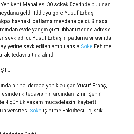
a Yenikent Mahallesi 30 sokak üzerinde bulunan
 meydana geldi. İddiaya göre Yusuf Erbaş
algaz kaynaklı patlama meydana geldi. Binada
dından evde yangın çıktı. İhbar üzerine adrese
liler sevk edildi. Yusuf Erbaş’ın patlama sırasında
ı olay yerine sevk edilen ambulansla
Söke
Fehime
ak tedavi altına alındı.
UŞTU
nda birinci derece yanık oluşan Yusuf Erbaş,
sinde ilk tedavisinin ardından İzmir Şehir
de 4 günlük yaşam mücadelesini kaybetti.
 Üniversitesi
Söke
İşletme Fakültesi Lojistik
.