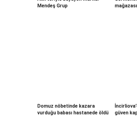
Mendeş Grup
mağazası 
Domuz nöbetinde kazara
İncirliova
vurduğu babası hastanede öldü
güven kap