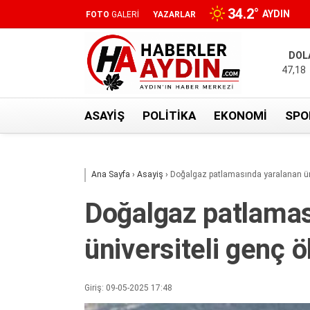
34.2
°
AYDIN
FOTO
GALERİ
YAZARLAR
DOL
47,18
ASAYIŞ
POLITIKA
EKONOMI
SPO
Ana Sayfa
›
Asayiş
›
Doğalgaz patlamasında yaralanan üni
Doğalgaz patlamas
üniversiteli genç ö
Giriş: 09-05-2025 17:48