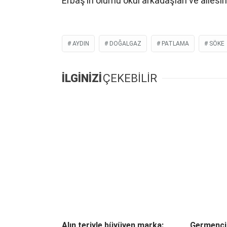
Erbaş’ın ölümü okul arkadaşları ve ailesi
AYDIN
DOĞALGAZ
PATLAMA
SÖKE
İLGİNİZİ
ÇEKEBİLİR
Alın teriyle büyüyen marka:
Germenci