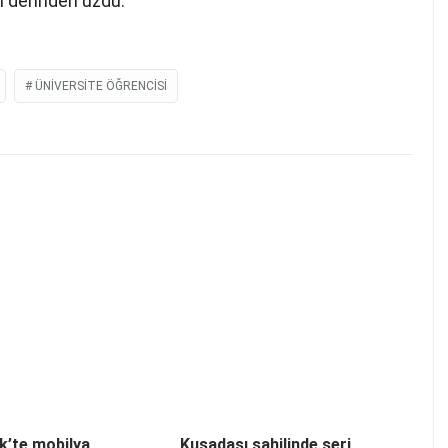
ni derinden üzdü.
ÜNIVERSITE ÖĞRENCISI
k’te mobilya
Kuşadası sahilinde seri