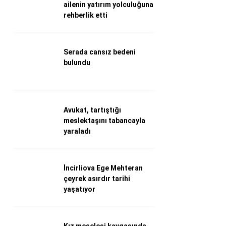
WhatsApp İhbar Hattı
ailenin yatırım yolculuğuna
rehberlik etti
Serada cansız bedeni
Facebook
bulundu
Instagram
Avukat, tartıştığı
meslektaşını tabancayla
Youtube
yaraladı
İncirliova Ege Mehteran
çeyrek asırdır tarihi
yaşatıyor