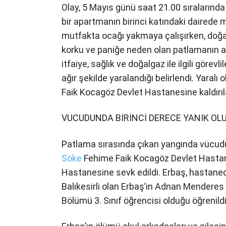
Olay, 5 Mayıs günü saat 21.00 sıralarınd
bir apartmanın birinci katındaki dairede
mutfakta ocağı yakmaya çalışırken, doğ
korku ve paniğe neden olan patlamanın ar
itfaiye, sağlık ve doğalgaz ile ilgili görev
ağır şekilde yaralandığı belirlendi. Yaral
Faik Kocagöz Devlet Hastanesine kaldırılar
VUCUDUNDA BİRİNCİ DERECE YANIK OL
Patlama sırasında çıkan yangında vücudu
Söke
Fehime Faik Kocagöz Devlet Hastane
Hastanesine sevk edildi. Erbaş, hastane
Balıkesirli olan Erbaş’ın Adnan Menderes
Bölümü 3. Sınıf öğrencisi olduğu öğrenildi