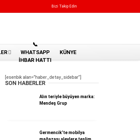
Bizi Takip Edin
Reklamı Geç
📞
LER
WHATSAPP
KÜNYE
İHBAR HATTI
[esenbik alan=”haber_detay_sidebar”]
SON HABERLER
Alın teriyle büyüyen marka:
Mendeş Grup
Aydın Haberleri
Germencik’te mobilya
Aydın nöbetçi eczaneler
mağazası alevlere teslim
Aydın Sinema salonları