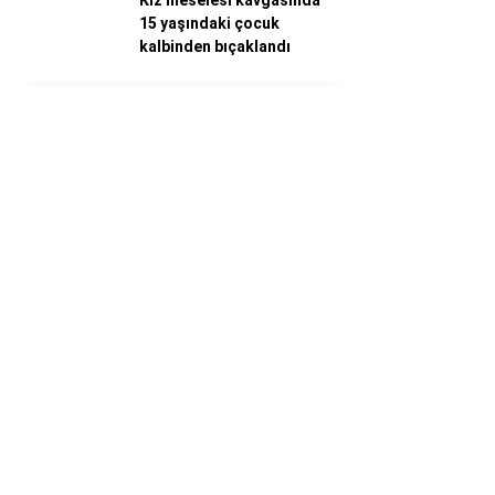
Kız meselesi kavgasında
15 yaşındaki çocuk
kalbinden bıçaklandı