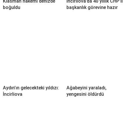
Klasman hakemi denizde
İncirliova’da 40 yıllık CHP’li
boğuldu
başkanlık görevine hazır
Aydın’ın gelecekteki yıldızı:
Ağabeyini yaraladı,
İncirliova
yengesini öldürdü