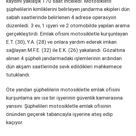
kaydını yaklaşık 170 saat inceledi. Motosikletli
şüphelilerin kimliklerini belirleyen jandarma ekipleri dün
sabah saatlerinde belirlenen 4 adrese operasyon
düzenledi. 3 ev, 1 işyeri ve 2 otomobilde yapılan arama
gerçekleştirdi. Emlak ofisini motosikletle kurşunlayan
E.T. (30), Y.A. (28) ve onlara yardım ederek imkan
sağlayan M.F.E. (32) ile E.K. (26) yakalandı. Gözaltına
alınan 4 şüpheli jandarmadaki işlemlerinin ardından
dün akşam saatlerinde sevk edildikleri mahkemece
tutuklandı.
Öte yandan şüphelilerin motosikletle emlak ofisini
kurşunlama anı ise bir işyerinin güvenlik kamerasına
yansını. Şüphelileri motosikletle emlak ofisinin
önünden geçerek tabancayla işyerine ateş edip
kaçıyor.