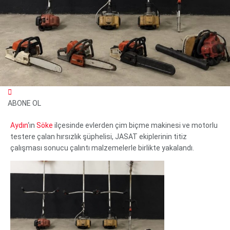
ABONE OL
Aydın
‘ın
Söke
ilçesinde evlerden çim biçme makinesi ve motorlu
testere çalan hırsızlık şüphelisi, JASAT ekiplerinin titiz
WhatsApp İhbar Hattı
çalışması sonucu çalıntı malzemelerle birlikte yakalandı.
Facebook
Instagram
Youtube