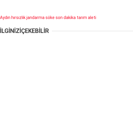
Aydın
hırsızlık
jandarma
söke
son dakika
tarım aleti
İLGİNİZİ
ÇEKEBİLİR