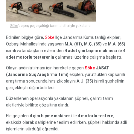
Söke
’de peş peşe çaldığı tarım aletleriyle yakalandı
Edinilen bilgiye göre,
Söke
İlçe Jandarma Komutanlığı ekipleri,
Özbaşı Mahallesi’nde yaşayan
M.A. (61), M.Ç. (69)
ve
M.A. (65)
isimli vatandaşların evlerinden
4 adet çim biçme makinesi
ile
4
adet motorlu testerenin
çalınması üzerine çalışma başlattı.
Olayın aydınlatılması için harekete geçen
Söke
JASAT
(Jandarma Suç Araştırma Timi)
ekipleri, yürüttükleri kapsamlı
araştırma sonucunda hırsızlık olayını
A.U. (35)
isimli şüphelinin
gerçekleştirdiğini belirledi.
Düzenlenen operasyonla yakalanan şüpheli, çalıntı tarım
aletleriyle birlikte gözaltına alındı.
Ele geçirilen
4 çim biçme makinesi
ile
4 motorlu testere
,
eksiksiz olarak sahiplerine teslim edilirken, şüpheli hakkında adli
işlemlerin sürdüğü öğrenildi.